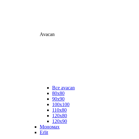
Avacan
Все avacan
80х80
90х90
100х100
110х80
120х80
120х90
Мономах
Erlit