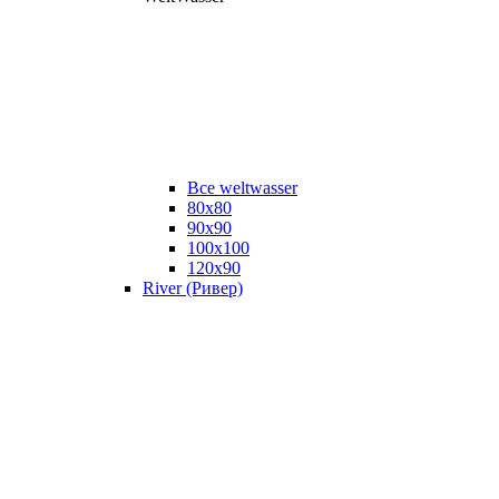
Все weltwasser
80x80
90x90
100x100
120x90
River (Ривер)