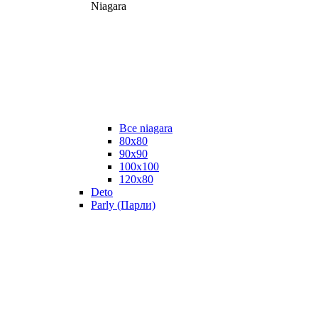
Niagara
Все niagara
80x80
90x90
100x100
120x80
Deto
Parly (Парли)