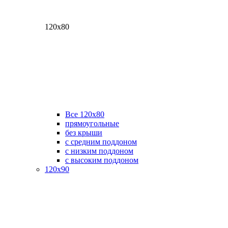
120х80
Все 120х80
прямоугольные
без крыши
с средним поддоном
с низким поддоном
с высоким поддоном
120х90