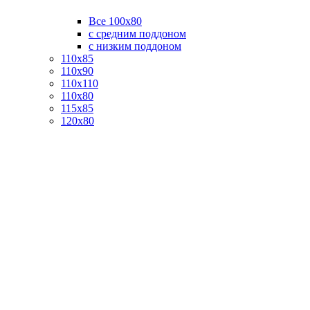
Все 100х80
с средним поддоном
с низким поддоном
110х85
110х90
110х110
110х80
115х85
120х80