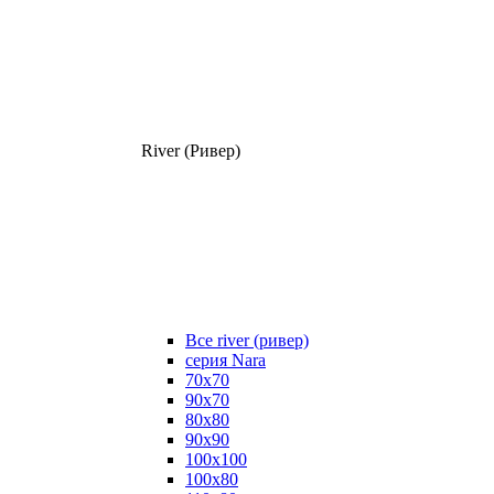
River (Ривер)
Все river (ривер)
серия Nara
70х70
90х70
80x80
90x90
100x100
100х80