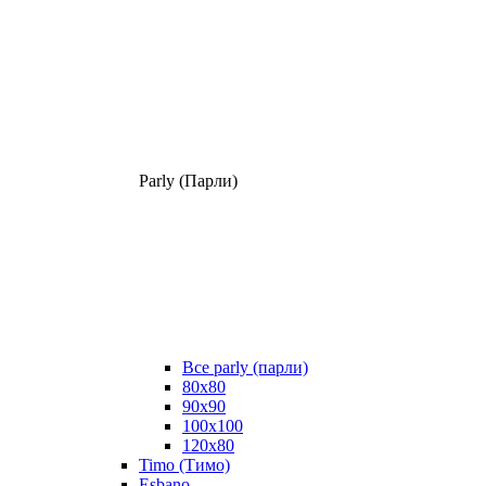
Parly (Парли)
Все parly (парли)
80x80
90x90
100x100
120x80
Timo (Тимо)
Esbano