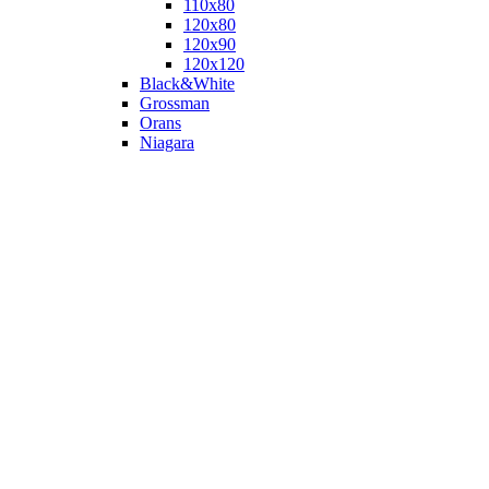
110х80
120x80
120х90
120х120
Black&White
Grossman
Orans
Niagara