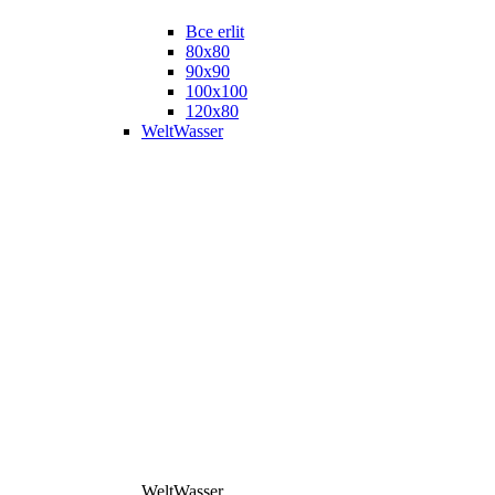
Все erlit
80x80
90x90
100x100
120x80
WeltWasser
WeltWasser