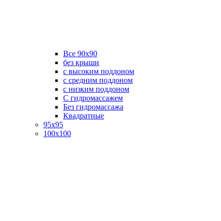
Все 90х90
без крыши
с высоким поддоном
с средним поддоном
с низким поддоном
С гидромассажем
Без гидромассажа
Квадратные
95х95
100х100