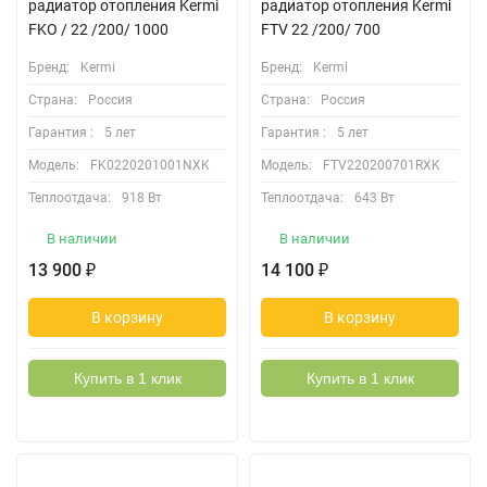
радиатор отопления Kermi
радиатор отопления Kermi
FKO / 22 /200/ 1000
FTV 22 /200/ 700
Бренд:
Kermi
Бренд:
Kermi
Страна:
Россия
Страна:
Россия
Гарантия :
5 лет
Гарантия :
5 лет
Модель:
FK0220201001NXK
Модель:
FTV220200701RXK
Теплоотдача:
918 Вт
Теплоотдача:
643 Вт
В наличии
В наличии
13 900
14 100
₽
₽
В корзину
В корзину
Купить в 1 клик
Купить в 1 клик