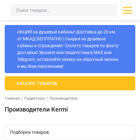
АКЦИЯ на душевые кабины! Доставка до 20 км
от МКАД БЕСПЛАТНО | Скидки на душевые
кабины и ограждения ! Оплата товаров по факту
доставки! Звоните или пишите Нам в MAX или
Telegram, оставляйте заявку на обратный звонок
и мы Вам перезвоним!
КАТАЛОГ ТОВАРОВ
Главная
/
Радиаторы
/
Производители
Производители Kermi
Подборки товаров: