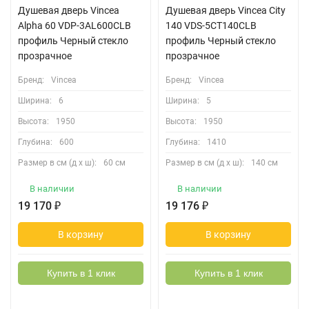
Душевая дверь Vincea
Душевая дверь Vincea City
Alpha 60 VDP-3AL600CLB
140 VDS-5CT140CLB
профиль Черный стекло
профиль Черный стекло
прозрачное
прозрачное
Бренд:
Vincea
Бренд:
Vincea
Ширина:
6
Ширина:
5
Высота:
1950
Высота:
1950
Глубина:
600
Глубина:
1410
Размер в см (д х ш):
60 см
Размер в см (д х ш):
140 см
В наличии
В наличии
19 170
₽
19 176
₽
В корзину
В корзину
Купить в 1 клик
Купить в 1 клик