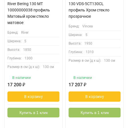
River Bering 130 МТ
130 VDS-5CT130CL
10000000038 профиль
профиль Хром стекло
Матовый хром стекло
прозрачное
матовое
Бренд:
Vincea
Бренд:
River
Ширина:
5
Ширина:
5
Высота:
1950
Высота:
1850
Глубина:
1310
Глубина:
1300
Размер в см (д х ш):
130 см
Размер в см (д х ш):
130 см
В наличии
В наличии
17 200
₽
17 207
₽
В корзину
В корзину
Купить в 1 клик
Купить в 1 клик