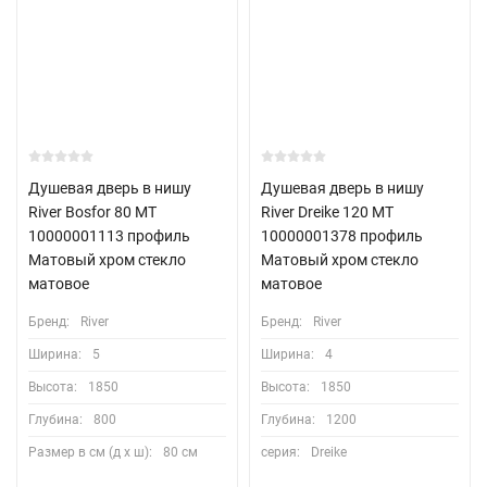
Душевая дверь в нишу
Душевая дверь в нишу
River Bosfor 80 МТ
River Dreike 120 МТ
10000001113 профиль
10000001378 профиль
Матовый хром стекло
Матовый хром стекло
матовое
матовое
Бренд:
River
Бренд:
River
Ширина:
5
Ширина:
4
Высота:
1850
Высота:
1850
Глубина:
800
Глубина:
1200
Размер в см (д х ш):
80 см
серия:
Dreike