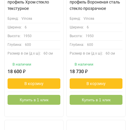
профиль Хром стекло
профиль Вороненая сталь
текстурное
стекло прозрачное
Бренд:
Vincea
Бренд:
Vincea
Ширина:
6
Ширина:
6
Высота:
1950
Высота:
1950
Глубина:
600
Глубина:
600
Размер в см (д х ш):
60 см
Размер в см (д х ш):
60 см
В наличии
В наличии
18 600
₽
18 730
₽
В корзину
В корзину
Купить в 1 клик
Купить в 1 клик