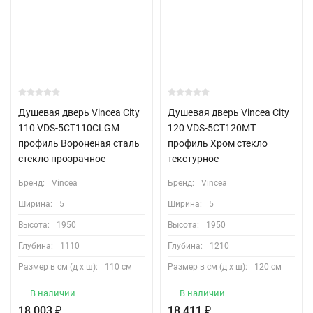
Душевая дверь Vincea City
Душевая дверь Vincea City
110 VDS-5CT110CLGM
120 VDS-5CT120MT
профиль Вороненая сталь
профиль Хром стекло
стекло прозрачное
текстурное
Бренд:
Vincea
Бренд:
Vincea
Ширина:
5
Ширина:
5
Высота:
1950
Высота:
1950
Глубина:
1110
Глубина:
1210
Размер в см (д х ш):
110 см
Размер в см (д х ш):
120 см
В наличии
В наличии
18 003
₽
18 411
₽