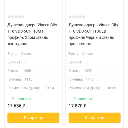
Душевая дверь Vincea City
Душевая дверь Vincea City
110 VDS-5CT110MT
110 VDS-5CT110CLB
профиль Хром стекло
профиль Черный стекло
текстурное
прозрачное
Бренд:
Vincea
Бренд:
Vincea
Ширина:
5
Ширина:
5
Высота:
1950
Высота:
1950
Глубина:
1110
Глубина:
1110
Размер в см (д х ш):
110 см
Размер в см (д х ш):
110 см
В наличии
В наличии
17 636
₽
17 870
₽
В корзину
В корзину