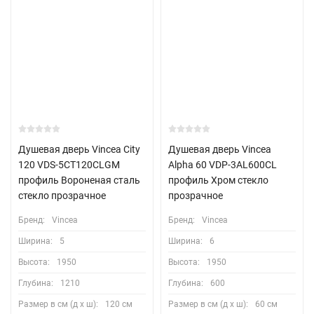
Душевая дверь Vincea City
Душевая дверь Vincea
120 VDS-5CT120CLGM
Alpha 60 VDP-3AL600CL
профиль Вороненая сталь
профиль Хром стекло
стекло прозрачное
прозрачное
Бренд:
Vincea
Бренд:
Vincea
Ширина:
5
Ширина:
6
Высота:
1950
Высота:
1950
Глубина:
1210
Глубина:
600
Размер в см (д х ш):
120 см
Размер в см (д х ш):
60 см