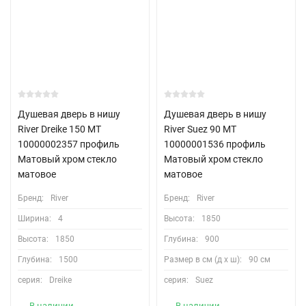
Душевая дверь в нишу
Душевая дверь в нишу
River Dreike 150 МТ
River Suez 90 МТ
10000002357 профиль
10000001536 профиль
Матовый хром стекло
Матовый хром стекло
матовое
матовое
Бренд:
River
Бренд:
River
Ширина:
4
Высота:
1850
Высота:
1850
Глубина:
900
Глубина:
1500
Размер в см (д х ш):
90 см
серия:
Dreike
серия:
Suez
В наличии
В наличии