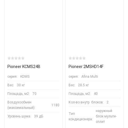
Pioneer KCMS24B
Pioneer 2MSHD14F
серия:
KDMS
серия:
Afina Multi
Вес:
30 кг
Вес:
28.5 кг
Площадь, м2:
70
Площадь, м2:
40
Воздухообмен
Кол-во внутр. блоков:
2
1180
(максимальный):
наружный
Тип
Уровень шума:
39 дБ
блок мульти-
кондиционера:
сплит