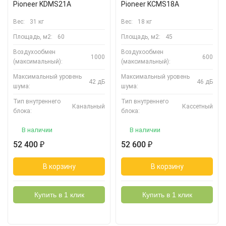
Pioneer KDMS21A
Pioneer KCMS18A
Вес:
31 кг
Вес:
18 кг
Площадь, м2:
60
Площадь, м2:
45
Воздухообмен
Воздухообмен
1000
600
(максимальный):
(максимальный):
Максимальный уровень
Максимальный уровень
42 дБ
46 дБ
шума:
шума:
Тип внутреннего
Тип внутреннего
Канальный
Кассетный
блока:
блока:
В наличии
В наличии
52 400
52 600
₽
₽
В корзину
В корзину
Купить в 1 клик
Купить в 1 клик