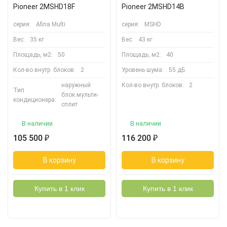
Pioneer 2MSHD18F
Pioneer 2MSHD14B
серия:
Afina Multi
серия:
MSHD
Вес:
35 кг
Вес:
43 кг
Площадь, м2:
50
Площадь, м2:
40
Кол-во внутр. блоков:
2
Уровень шума:
55 дБ
наружный
Кол-во внутр. блоков:
2
Тип
блок мульти-
кондиционера:
сплит
В наличии
В наличии
105 500
116 200
₽
₽
В корзину
В корзину
Купить в 1 клик
Купить в 1 клик