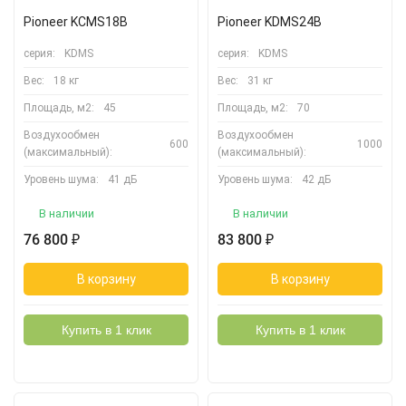
Pioneer KCMS18B
Pioneer KDMS24B
серия:
KDMS
серия:
KDMS
Вес:
18 кг
Вес:
31 кг
Площадь, м2:
45
Площадь, м2:
70
Воздухообмен
Воздухообмен
600
1000
(максимальный):
(максимальный):
Уровень шума:
41 дБ
Уровень шума:
42 дБ
В наличии
В наличии
76 800
83 800
₽
₽
В корзину
В корзину
Купить в 1 клик
Купить в 1 клик