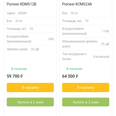
Pioneer KDMS12B
Pioneer KCMS24A
серия:
KDMS
Вес:
30 кг
Вес:
23 кг
Площадь, м2:
70
Площадь, м2:
35
Воздухообмен
1180
(максимальный):
Воздухообмен
550
(максимальный):
Максимальный уровень
39 дБ
шума:
Уровень шума:
32 дБ
Тип внутреннего
Кассетный
блока:
В наличии
В наличии
59 700
64 500
₽
₽
В корзину
В корзину
Купить в 1 клик
Купить в 1 клик