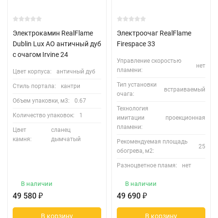
Электрокамин RealFlame
Электроочаг RealFlame
Dublin Lux AO античный дуб
Firespace 33
с очагом Irvine 24
Управление скоростью
нет
пламени:
Цвет корпуса:
античный дуб
Тип установки
Стиль портала:
кантри
встраиваемый
очага:
Объем упаковки, м3:
0.67
Технология
Количество упаковок:
1
имитации
проекционная
пламени:
Цвет
сланец
камня:
дымчатый
Рекомендуемая площадь
25
обогрева, м2:
Разноцветное пламя:
нет
В наличии
В наличии
49 580
₽
49 690
₽
В корзину
В корзину