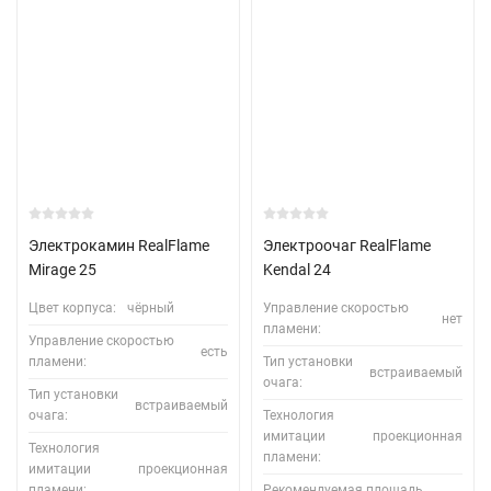
Электрокамин RealFlame
Электроочаг RealFlame
Mirage 25
Kendal 24
Цвет корпуса:
чёрный
Управление скоростью
нет
пламени:
Управление скоростью
есть
пламени:
Тип установки
встраиваемый
очага:
Тип установки
встраиваемый
очага:
Технология
имитации
проекционная
Технология
пламени:
имитации
проекционная
пламени:
Рекомендуемая площадь