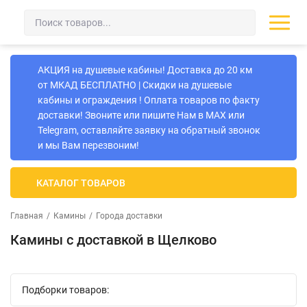
АКЦИЯ на душевые кабины! Доставка до 20 км
от МКАД БЕСПЛАТНО | Скидки на душевые
кабины и ограждения ! Оплата товаров по факту
доставки! Звоните или пишите Нам в MAX или
Telegram, оставляйте заявку на обратный звонок
и мы Вам перезвоним!
КАТАЛОГ ТОВАРОВ
Главная
/
Камины
/
Города доставки
Камины с доcтавкой в Щелково
Подборки товаров: