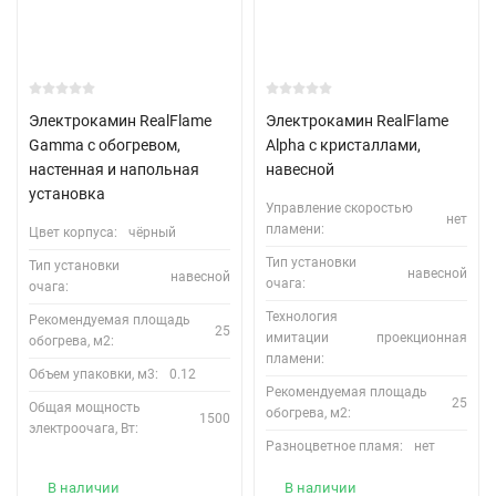
Электрокамин RealFlame
Электрокамин RealFlame
Gamma с обогревом,
Alpha с кристаллами,
настенная и напольная
навесной
установка
Управление скоростью
нет
пламени:
Цвет корпуса:
чёрный
Тип установки
Тип установки
навесной
навесной
очага:
очага:
Технология
Рекомендуемая площадь
25
имитации
проекционная
обогрева, м2:
пламени:
Объем упаковки, м3:
0.12
Рекомендуемая площадь
25
Общая мощность
обогрева, м2:
1500
электроочага, Вт:
Разноцветное пламя:
нет
В наличии
В наличии