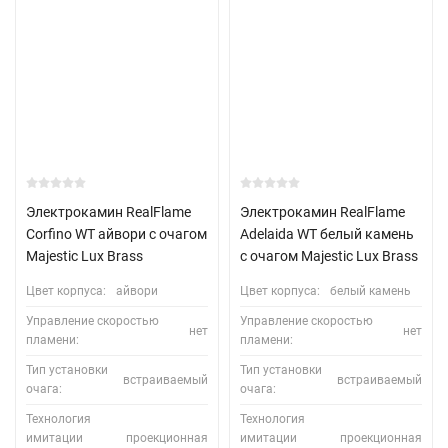
Электрокамин RealFlame
Электрокамин RealFlame
Corfino WT айвори с очагом
Adelaida WT белый камень
Majestic Lux Brass
с очагом Majestic Lux Brass
Цвет корпуса:
айвори
Цвет корпуса:
белый камень
Управление скоростью
Управление скоростью
нет
нет
пламени:
пламени:
Тип установки
Тип установки
встраиваемый
встраиваемый
очага:
очага:
Технология
Технология
имитации
проекционная
имитации
проекционная