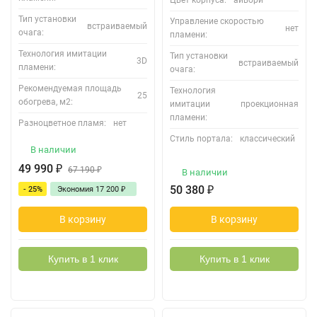
Цвет корпуса:
айвори
Тип установки
Управление скоростью
встраиваемый
нет
очага:
пламени:
Технология имитации
Тип установки
3D
встраиваемый
пламени:
очага:
Рекомендуемая площадь
Технология
25
обогрева, м2:
имитации
проекционная
пламени:
Разноцветное пламя:
нет
Стиль портала:
классический
В наличии
49 990
₽
67 190
₽
В наличии
50 380
₽
- 25%
Экономия
17 200
₽
В корзину
В корзину
Купить в 1 клик
Купить в 1 клик