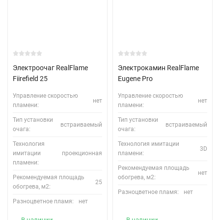
Электроочаг RealFlame
Электрокамин RealFlame
Fiirefield 25
Eugene Pro
Управление скоростью
Управление скоростью
нет
нет
пламени:
пламени:
Тип установки
Тип установки
встраиваемый
встраиваемый
очага:
очага:
Технология
Технология имитации
3D
имитации
проекционная
пламени:
пламени:
Рекомендуемая площадь
нет
Рекомендуемая площадь
обогрева, м2:
25
обогрева, м2:
Разноцветное пламя:
нет
Разноцветное пламя:
нет
В наличии
В наличии