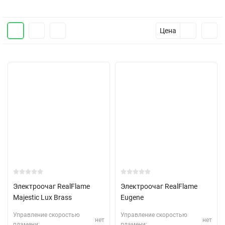
Цена
Электроочаг RealFlame
Электроочаг RealFlame
Majestic Lux Brass
Eugene
Управление скоростью
Управление скоростью
нет
нет
пламени:
пламени: