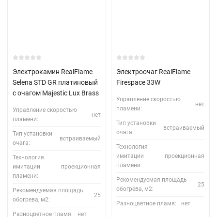
Электрокамин RealFlame
Электроочаг RealFlame
Selena STD GR платиновый
Firespace 33W
с очагом Majestic Lux Brass
Управление скоростью
нет
пламени:
Управление скоростью
нет
пламени:
Тип установки
встраиваемый
очага:
Тип установки
встраиваемый
очага:
Технология
имитации
проекционная
Технология
пламени:
имитации
проекционная
пламени:
Рекомендуемая площадь
25
обогрева, м2:
Рекомендуемая площадь
25
обогрева, м2:
Разноцветное пламя:
нет
Разноцветное пламя:
нет