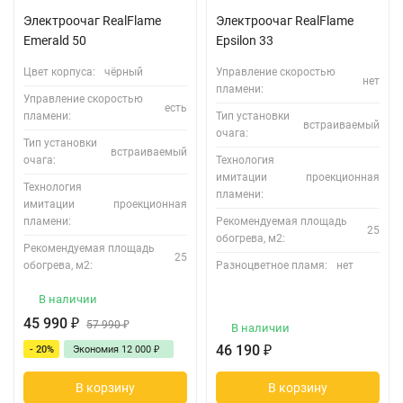
Электроочаг RealFlame
Электроочаг RealFlame
Emerald 50
Epsilon 33
Цвет корпуса:
чёрный
Управление скоростью
нет
пламени:
Управление скоростью
есть
пламени:
Тип установки
встраиваемый
очага:
Тип установки
встраиваемый
очага:
Технология
имитации
проекционная
Технология
пламени:
имитации
проекционная
пламени:
Рекомендуемая площадь
25
обогрева, м2:
Рекомендуемая площадь
25
обогрева, м2:
Разноцветное пламя:
нет
В наличии
45 990
₽
57 990
₽
В наличии
46 190
₽
- 20%
Экономия
12 000
₽
В корзину
В корзину