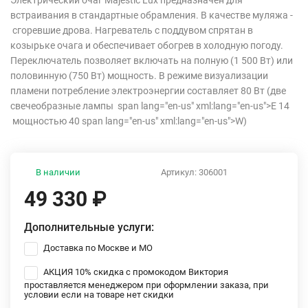
Электрический очаг Majestic Lux предназначен для
встраивания в стандартные обрамления. В качестве муляжа -
сгоревшие дрова. Нагреватель с поддувом спрятан в
козырьке очага и обеспечивает обогрев в холодную погоду.
Переключатель позволяет включать на полную (1 500 Вт) или
половинную (750 Вт) мощность. В режиме визуализации
пламени потребление электроэнергии составляет 80 Вт (две
свечеобразные лампы span lang="en-us" xml:lang="en-us">E 14
мощностью 40 span lang="en-us" xml:lang="en-us">W)
В наличии
Артикул:
306001
49 330
₽
Дополнительные услуги:
Доставка по Москве и МО
АКЦИЯ 10% скидка с промокодом Виктория
проставляется менеджером при оформлении заказа, при
условии если на товаре нет скидки