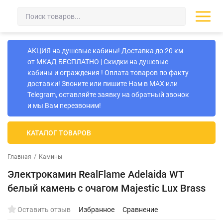
АКЦИЯ на душевые кабины! Доставка до 20 км
от МКАД БЕСПЛАТНО | Скидки на душевые
кабины и ограждения ! Оплата товаров по факту
доставки! Звоните или пишите Нам в MAX или
Telegram, оставляйте заявку на обратный звонок
и мы Вам перезвоним!
КАТАЛОГ ТОВАРОВ
Главная
/
Камины
Электрокамин RealFlame Adelaida WT
белый камень с очагом Majestic Lux Brass
Оставить отзыв
Избранное
Сравнение