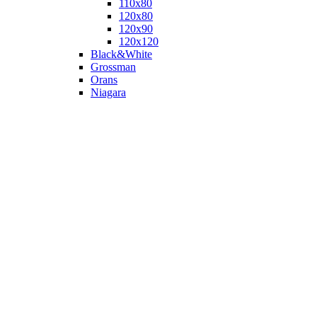
110х80
120x80
120х90
120х120
Black&White
Grossman
Orans
Niagara