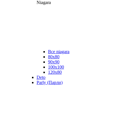
Niagara
Все niagara
80x80
90x90
100x100
120x80
Deto
Parly (Парли)