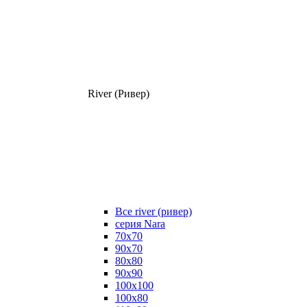
River (Ривер)
Все river (ривер)
серия Nara
70х70
90х70
80x80
90x90
100x100
100х80