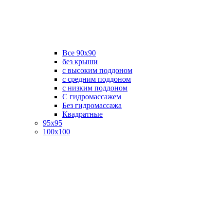
Все 90х90
без крыши
с высоким поддоном
с средним поддоном
с низким поддоном
С гидромассажем
Без гидромассажа
Квадратные
95х95
100х100