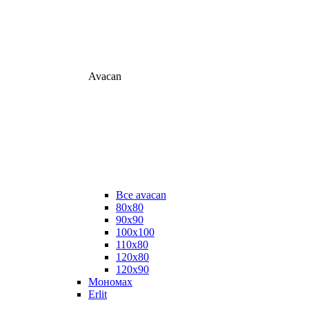
Avacan
Все avacan
80х80
90х90
100х100
110х80
120х80
120х90
Мономах
Erlit