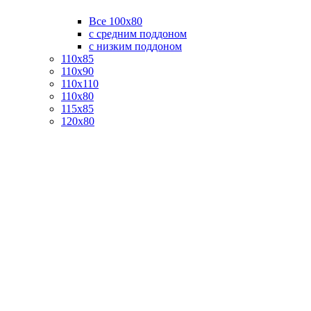
Все 100х80
с средним поддоном
с низким поддоном
110х85
110х90
110х110
110х80
115х85
120х80