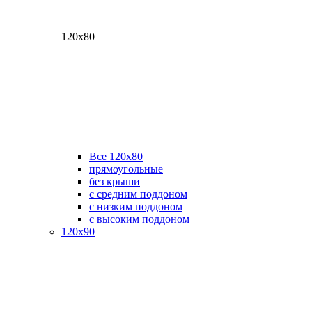
120х80
Все 120х80
прямоугольные
без крыши
с средним поддоном
с низким поддоном
с высоким поддоном
120х90