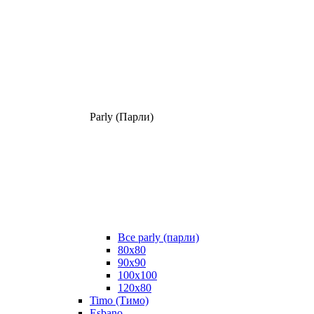
Parly (Парли)
Все parly (парли)
80x80
90x90
100x100
120x80
Timo (Тимо)
Esbano