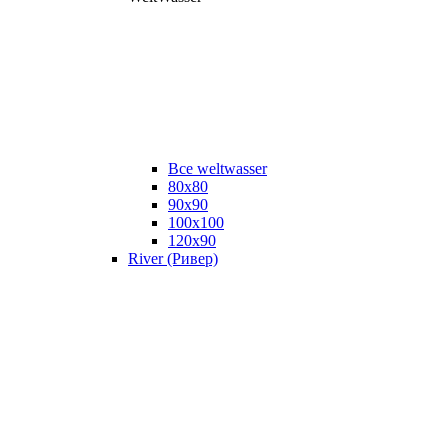
Все weltwasser
80x80
90x90
100x100
120x90
River (Ривер)