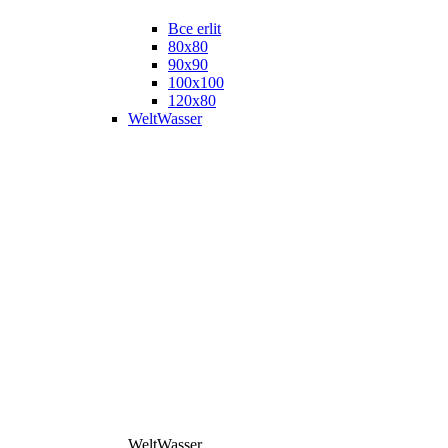
Все erlit
80x80
90x90
100x100
120x80
WeltWasser
WeltWasser