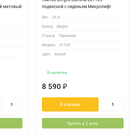
й матовый
подвесной с сиденьем Микролифт
Вес:
24 кг
Бренд:
Berges
Страна:
Германия
Модель:
81105
Цвет:
белый
В наличии
8 590
₽
В корзину
Купить в 1 клик