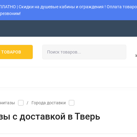
АТНО | Скидки на душевые кабины и ограждения ! Оплата товаров
ерезвоним!
Возврат
Политика
Наши работы
Оставить заявку
 ТОВАРОВ
 ОГРАЖДЕНИЯ
УНИТАЗЫ
ИНСТАЛЛЯЦИИ
КОТЛ
КОНДИЦИОНЕРЫ
МУЛЬТИ-СПЛИТ-СИСТЕМЫ
К
Унитазы
/
Города доставки
зы с доcтавкой в Тверь