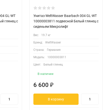
004 GL-WT
Унитаз WeltWasser Baarbach 004 GL-WT
й глянец с
10000003811 подвесной Белый глянец с
сиденьем Микролифт
Вес:
19.7 кг
Бренд:
WeltWasser
Страна:
Германия
Модель:
10000003811
Цвет:
Белый глянец
В наличии
6 600
₽
В корзину