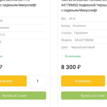
 с сиденьем Микролифт
4477BMSQ подвесной Черны
с сиденьем Микролифт
Вес:
24 кг
es
Бренд:
Grossman
рмания
Страна:
Германия
115
Модель:
GR-4477BMSQ
й
Цвет:
Черный матовый
ии
В наличии
₽
8 300
₽
 корзину
В корзину
Купить в 1 клик
Купить в 1 клик