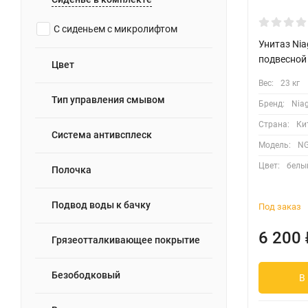
С сиденьем с микролифтом
Унитаз Nia
подвесной
Цвет
Вес:
23 кг
Тип управления смывом
Бренд:
Nia
Страна:
Ки
Система антивсплеск
Модель:
NG
Цвет:
белы
Полочка
Подвод воды к бачку
Под заказ
6 200
Грязеотталкивающее покрытие
Безободковый
В