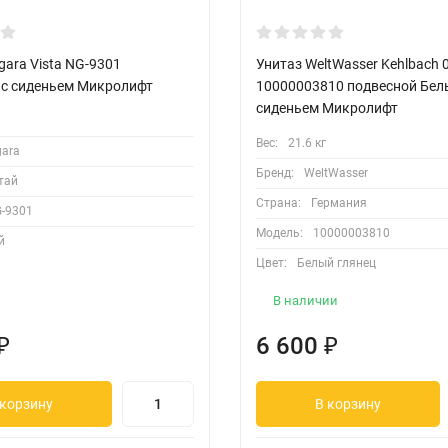
gara Vista NG-9301
Унитаз WeltWasser Kehlbach 
 с сиденьем Микролифт
10000003810 подвесной Белы
сиденьем Микролифт
Вес:
21.6 кг
gara
Бренд:
WeltWasser
тай
Страна:
Германия
-9301
Модель:
10000003810
й
Цвет:
Белый глянец
В наличии
₽
6 600
₽
 корзину
В корзину