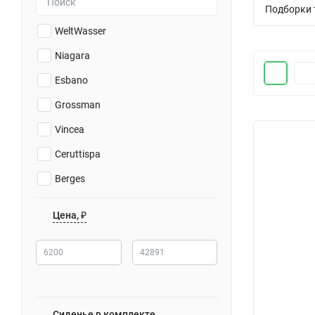
Подборки 
WeltWasser
Niagara
Esbano
Grossman
Vincea
Ceruttispa
Berges
Aquanet
Цена, ₽
Сиденье в комплекте