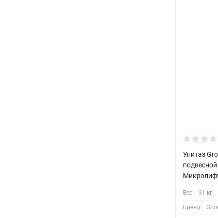
Унитаз Gr
подвесной
Микролиф
Вес:
31 кг
Бренд:
Gro