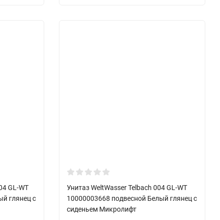
004 GL-WT
Унитаз WeltWasser Telbach 004 GL-WT
й глянец с
10000003668 подвесной Белый глянец с
сиденьем Микролифт