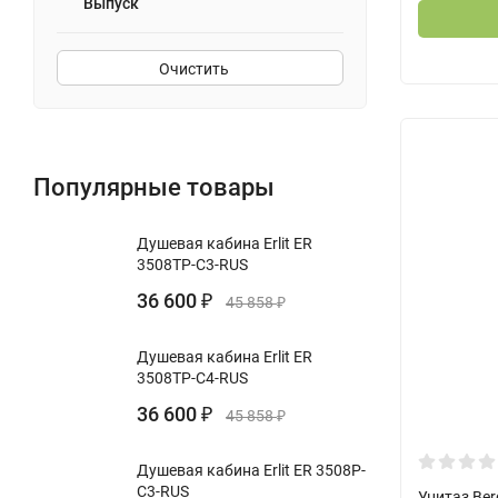
Выпуск
Очистить
Популярные товары
Душевая кабина Erlit ER
3508TP-C3-RUS
36 600
₽
45 858
₽
Душевая кабина Erlit ER
3508TP-C4-RUS
36 600
₽
45 858
₽
Душевая кабина Erlit ER 3508P-
C3-RUS
Унитаз Be