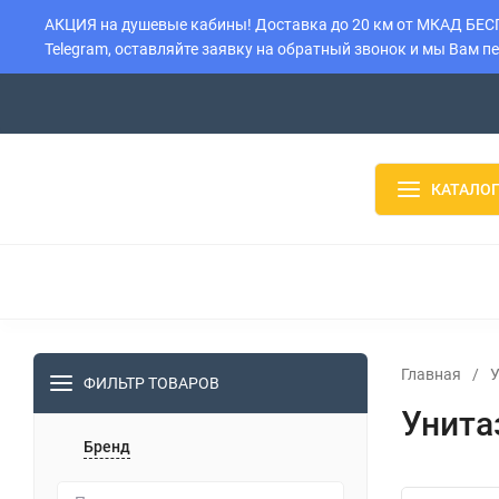
АКЦИЯ на душевые кабины! Доставка до 20 км от МКАД БЕСПЛ
Telegram, оставляйте заявку на обратный звонок и мы Вам п
О компании
Контакты
Доставка
Установка
Оплата
КАТАЛОГ
ДУШЕВЫЕ КАБИНЫ
ДУШЕВЫЕ БОКСЫ
ДУШЕВЫЕ
ВОДОНАГРЕВАТЕЛИ
БОЙЛЕРЫ
РАДИАТОРЫ
Главная
/
ФИЛЬТР ТОВАРОВ
Унита
Бренд