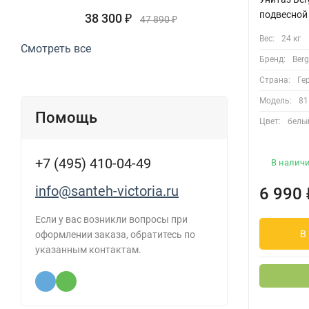
подвесной
38 300
₽
47 890
₽
Вес:
24 кг
Смотреть все
Бренд:
Berg
Страна:
Ге
Модель:
81
Помощь
Цвет:
белы
+7 (495) 410-04-49
В налич
info@santeh-victoria.ru
6 990
Если у вас возникли вопросы при
В
оформлении заказа, обратитесь по
указанным контактам.