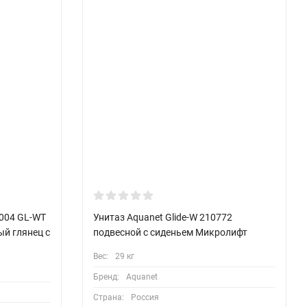
 004 GL-WT
Унитаз Aquanet Glide-W 210772
й глянец с
подвесной с сиденьем Микролифт
Вес:
29 кг
Бренд:
Aquanet
Страна:
Россия