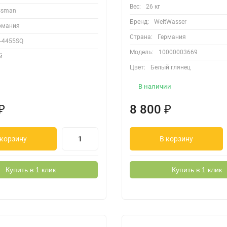
Вес:
26 кг
ssman
Бренд:
WeltWasser
рмания
Страна:
Германия
-4455SQ
Модель:
10000003669
й
Цвет:
Белый глянец
В наличии
₽
8 800
₽
 корзину
В корзину
Купить в 1 клик
Купить в 1 клик