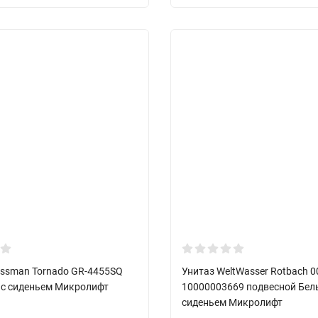
ossman Tornado GR-4455SQ
Унитаз WeltWasser Rotbach 
 с сиденьем Микролифт
10000003669 подвесной Белы
сиденьем Микролифт