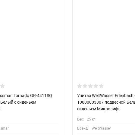
ossman Tornado GR-4411SQ
Унитаз WeltWasser Erlenbach
 Белый с сиденьем
10000003807 подвесной Белы
т
сиденьем Микролифт
Вес:
25 кг
ssman
Бренд:
WeltWasser