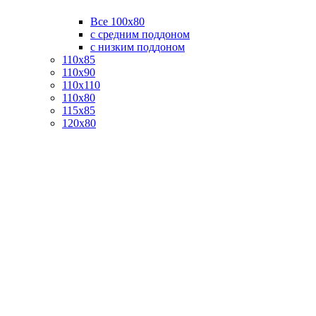
Все 100х80
с средним поддоном
с низким поддоном
110х85
110х90
110х110
110х80
115х85
120х80