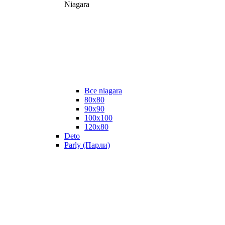
Niagara
Все niagara
80x80
90x90
100x100
120x80
Deto
Parly (Парли)