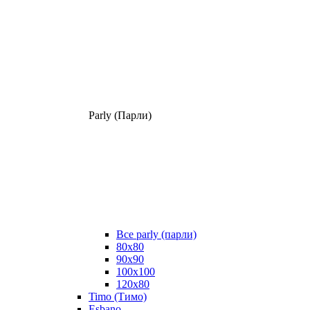
Parly (Парли)
Все parly (парли)
80x80
90x90
100x100
120x80
Timo (Тимо)
Esbano