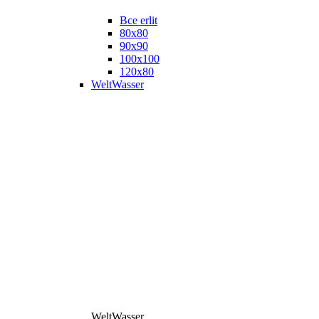
Все erlit
80x80
90x90
100x100
120x80
WeltWasser
WeltWasser