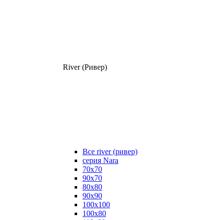
River (Ривер)
Все river (ривер)
серия Nara
70х70
90х70
80x80
90x90
100x100
100х80