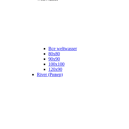
Все weltwasser
80x80
90x90
100x100
120x90
River (Ривер)