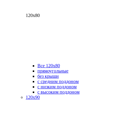
120х80
Все 120х80
прямоугольные
без крыши
с средним поддоном
с низким поддоном
с высоким поддоном
120х90