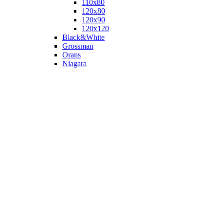
110х80
120x80
120х90
120х120
Black&White
Grossman
Orans
Niagara