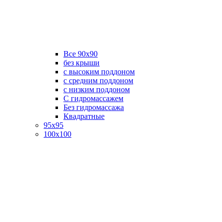
Все 90х90
без крыши
с высоким поддоном
с средним поддоном
с низким поддоном
С гидромассажем
Без гидромассажа
Квадратные
95х95
100х100