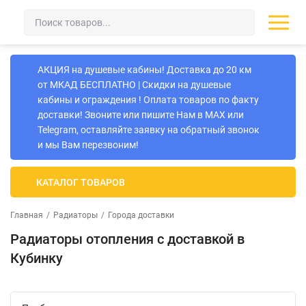
АКЦИЯ на душевые кабины! Доставка до 20 км
от МКАД БЕСПЛАТНО | Скидки на душевые
кабины и ограждения ! Оплата товаров по факту
доставки! Звоните или пишите Нам в MAX или
Telegram, оставляйте заявку на обратный звонок
и мы Вам перезвоним!
КАТАЛОГ ТОВАРОВ
Главная
/
Радиаторы
/
Города доставки
Радиаторы отопления с доcтавкой в
Кубинку