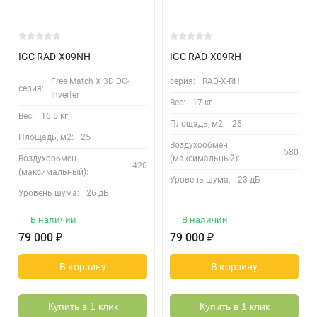
IGC RAD-X09NH
IGC RAD-X09RH
Free Match Х 3D DC-
серия:
RAD-X-RH
серия:
Inverter
Вес:
17 кг
Вес:
16.5 кг
Площадь, м2:
26
Площадь, м2:
25
Воздухообмен
580
Воздухообмен
(максимальный):
420
(максимальный):
Уровень шума:
23 дБ
Уровень шума:
26 дБ
В наличии
В наличии
79 000
₽
79 000
₽
В корзину
В корзину
Купить в 1 клик
Купить в 1 клик