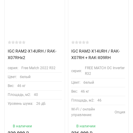
IGC RAM2-X14URH / RAK-
IGC RAM2-X14URH / RAK-
X07RHx2
X07RH + RAK-X09RH
серия:
Free Match 2022 R32
FREE MATCH DC Inverter
серия:
R32
Цвет:
белый
Цвет:
белый
Вес:
46 кг
Вес:
46 кг
Площадь, м2:
40
Площадь, м2:
46
Уровень шума:
26 дБ
Wi-Fi / онлайн
Опция
управление:
В наличии
В наличии