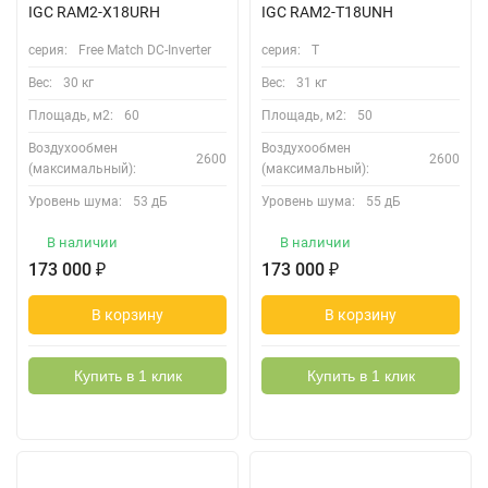
IGC RAM2-X18URH
IGC RAM2-T18UNH
серия:
Free Match DC-Inverter
серия:
Т
Вес:
30 кг
Вес:
31 кг
Площадь, м2:
60
Площадь, м2:
50
Воздухообмен
Воздухообмен
2600
2600
(максимальный):
(максимальный):
Уровень шума:
53 дБ
Уровень шума:
55 дБ
В наличии
В наличии
173 000
₽
173 000
₽
В корзину
В корзину
Купить в 1 клик
Купить в 1 клик