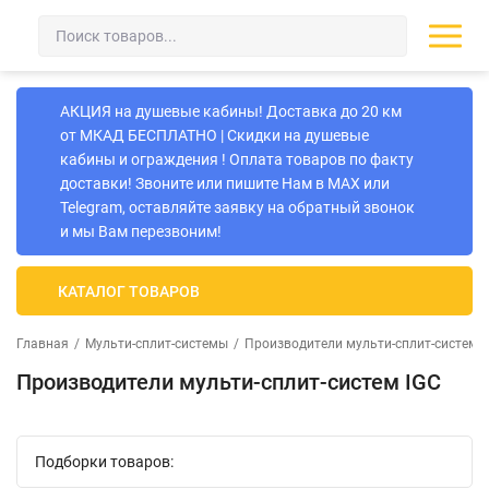
АКЦИЯ на душевые кабины! Доставка до 20 км
от МКАД БЕСПЛАТНО | Скидки на душевые
кабины и ограждения ! Оплата товаров по факту
доставки! Звоните или пишите Нам в MAX или
Telegram, оставляйте заявку на обратный звонок
и мы Вам перезвоним!
КАТАЛОГ ТОВАРОВ
Главная
/
Мульти-сплит-системы
/
Производители мульти-сплит-систем
Производители мульти-сплит-систем IGC
Подборки товаров: