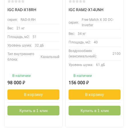
IGC RAD-X18RH
IGC RAM2-X14UNH
серия:
RAD-X-RH
Free Match Х 3D DC-
серия:
Inverter
Вес:
21 кг
Вес:
34 кг
Площадь, м2:
51
Площадь, м2:
40
Уровень шума:
32 дБ
Воздухообмен
2100
Тип внутреннего
(максимальный):
Канальный
блока:
Уровень шума:
61 дБ
В наличии
В наличии
98 000
₽
156 000
₽
В корзину
В корзину
Купить в 1 клик
Купить в 1 клик