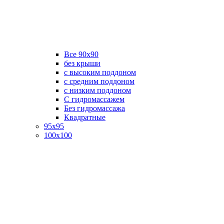
Все 90х90
без крыши
с высоким поддоном
с средним поддоном
с низким поддоном
С гидромассажем
Без гидромассажа
Квадратные
95х95
100х100