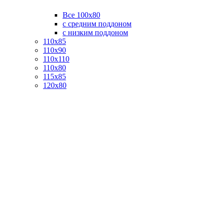
Все 100х80
с средним поддоном
с низким поддоном
110х85
110х90
110х110
110х80
115х85
120х80