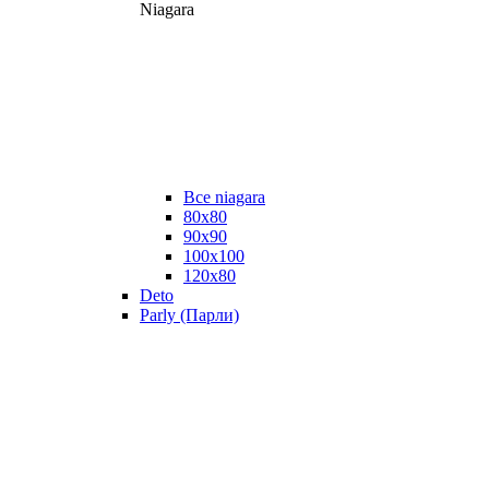
Niagara
Все niagara
80x80
90x90
100x100
120x80
Deto
Parly (Парли)