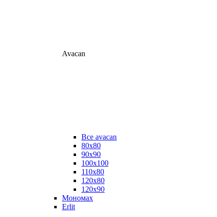
Avacan
Все avacan
80х80
90х90
100х100
110х80
120х80
120х90
Мономах
Erlit