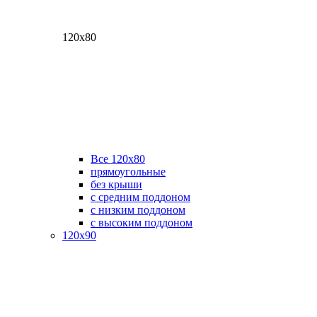
120х80
Все 120х80
прямоугольные
без крыши
с средним поддоном
с низким поддоном
с высоким поддоном
120х90