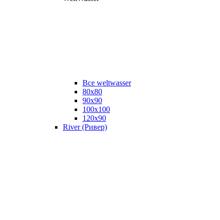
Все weltwasser
80x80
90x90
100x100
120x90
River (Ривер)