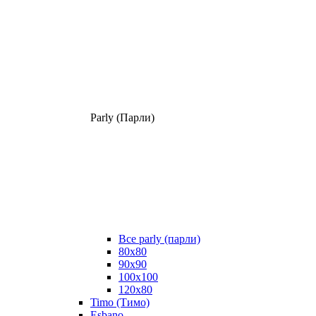
Parly (Парли)
Все parly (парли)
80x80
90x90
100x100
120x80
Timo (Тимо)
Esbano