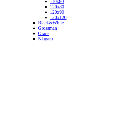
110х80
120x80
120х90
120х120
Black&White
Grossman
Orans
Niagara