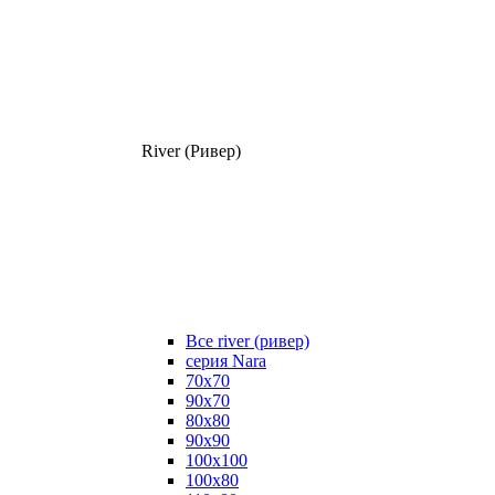
River (Ривер)
Все river (ривер)
серия Nara
70х70
90х70
80x80
90x90
100x100
100х80