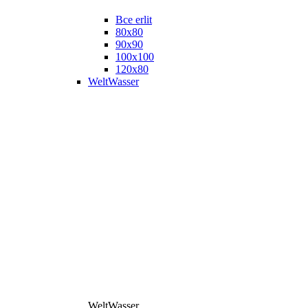
Все erlit
80x80
90x90
100x100
120x80
WeltWasser
WeltWasser