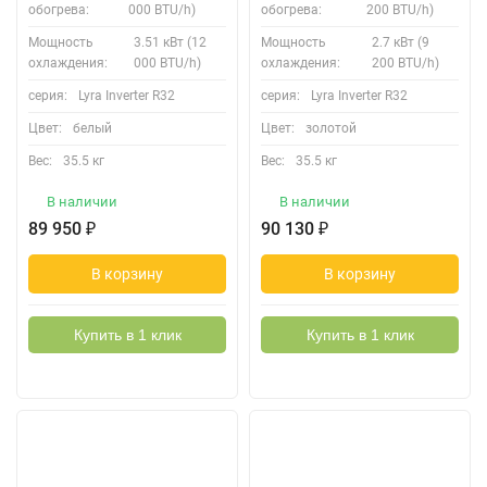
обогрева:
000 BTU/h)
обогрева:
200 BTU/h)
Мощность
3.51 кВт (12
Мощность
2.7 кВт (9
охлаждения:
000 BTU/h)
охлаждения:
200 BTU/h)
серия:
Lyra Inverter R32
серия:
Lyra Inverter R32
Цвет:
белый
Цвет:
золотой
Вес:
35.5 кг
Вес:
35.5 кг
В наличии
В наличии
89 950
₽
90 130
₽
В корзину
В корзину
Купить в 1 клик
Купить в 1 клик