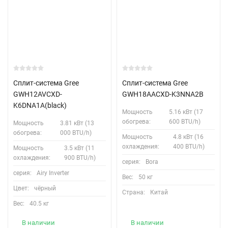
Сплит-система Gree
Сплит-система Gree
GWH12AVCXD-
GWH18AACXD-K3NNA2B
K6DNA1A(black)
Мощность
5.16 кВт (17
обогрева:
600 BTU/h)
Мощность
3.81 кВт (13
обогрева:
000 BTU/h)
Мощность
4.8 кВт (16
охлаждения:
400 BTU/h)
Мощность
3.5 кВт (11
охлаждения:
900 BTU/h)
серия:
Bora
серия:
Airy Inverter
Вес:
50 кг
Цвет:
чёрный
Страна:
Китай
Вес:
40.5 кг
В наличии
В наличии