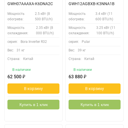
GWH07AAAXA-K6DNA2C
GWH12AGBXB-K3NNA1B
Мощность
2.5 кВт (8
Мощность
3.4 кВт (11
обогрева:
500 BTU/h)
обогрева:
600 BTU/h)
Мощность
2.35 кВт (8
Мощность
3.25 кВт (11
охлаждения:
000 BTU/h)
охлаждения:
100 BTU/h)
серия:
Bora Inverter R32
серия:
Pular
Вес:
31 кг
Вес:
39 кг
Страна:
Китай
Страна:
Китай
В наличии
В наличии
62 500
₽
63 880
₽
В корзину
В корзину
Купить в 1 клик
Купить в 1 клик