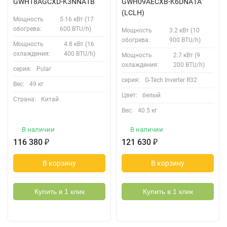
GWH18AGCXD-K3NNA1B
GWH09AECXB-K6DNA1A
(LCLH)
Мощность
5.16 кВт (17
обогрева:
600 BTU/h)
Мощность
3.2 кВт (10
обогрева:
900 BTU/h)
Мощность
4.8 кВт (16
охлаждения:
400 BTU/h)
Мощность
2.7 кВт (9
охлаждения:
200 BTU/h)
серия:
Pular
серия:
G-Tech Inverter R32
Вес:
49 кг
Цвет:
белый
Страна:
Китай
Вес:
40.5 кг
В наличии
В наличии
116 380
₽
121 630
₽
В корзину
В корзину
Купить в 1 клик
Купить в 1 клик