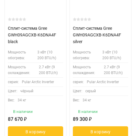
Сплит-система Gree
Сплит-система Gree
GWH09AGCXB-K6DNA4F
GWH09AGCXB-K6DNA4F
black
silver
Мощность
3 кВт (10
Мощность
3 кВт (10
обогрева:
200 BTU/h)
обогрева:
200 BTU/h)
Мощность
2.7 кВт (9
Мощность
2.7 кВт (9
охлаждения:
200 BTU/h)
охлаждения:
200 BTU/h)
серия:
Pular Arctic Inverter
серия:
Pular Arctic Inverter
Цвет:
чёрный
Цвет:
серый
Вес:
34 кг
Вес:
34 кг
В наличии
В наличии
87 670
₽
89 300
₽
В корзину
В корзину