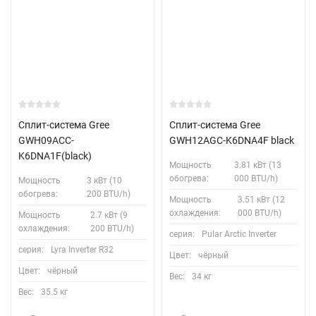
Сплит-система Gree
Сплит-система Gree
GWH09ACC-
GWH12AGC-K6DNA4F black
K6DNA1F(black)
Мощность
3.81 кВт (13
обогрева:
000 BTU/h)
Мощность
3 кВт (10
обогрева:
200 BTU/h)
Мощность
3.51 кВт (12
охлаждения:
000 BTU/h)
Мощность
2.7 кВт (9
охлаждения:
200 BTU/h)
серия:
Pular Arctic Inverter
серия:
Lyra Inverter R32
Цвет:
чёрный
Цвет:
чёрный
Вес:
34 кг
Вес:
35.5 кг