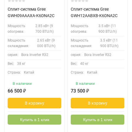
Сплит-система Gree
Сплит-система Gree
GWH09AAAXA-K6DNA2C
GWH12AABXB-K6DNA2C
Мощность
2.85 кВт (9
Мощность
3.5 кВт (11
обогрева:
700 BTU/h)
обогрева:
900 BTU/h)
Мощность
2.65 кВт (9
Мощность
3.5 кВт (11
охлаждения:
000 BTU/h)
охлаждения:
900 BTU/h)
серия:
Bora Inverter R32
серия:
Bora Inverter R32
Вес:
38 кг
Вес:
40 кг
Страна:
Китай
Страна:
Китай
В наличии
В наличии
66 500
₽
73 500
₽
В корзину
В корзину
Купить в 1 клик
Купить в 1 клик