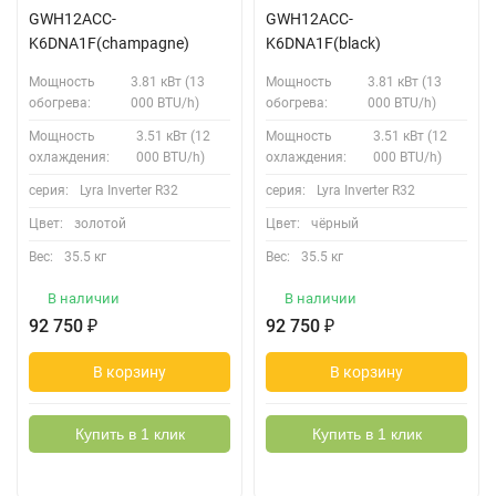
GWH12ACC-
GWH12ACC-
K6DNA1F(champagne)
K6DNA1F(black)
Мощность
3.81 кВт (13
Мощность
3.81 кВт (13
обогрева:
000 BTU/h)
обогрева:
000 BTU/h)
Мощность
3.51 кВт (12
Мощность
3.51 кВт (12
охлаждения:
000 BTU/h)
охлаждения:
000 BTU/h)
серия:
Lyra Inverter R32
серия:
Lyra Inverter R32
Цвет:
золотой
Цвет:
чёрный
Вес:
35.5 кг
Вес:
35.5 кг
В наличии
В наличии
92 750
₽
92 750
₽
В корзину
В корзину
Купить в 1 клик
Купить в 1 клик