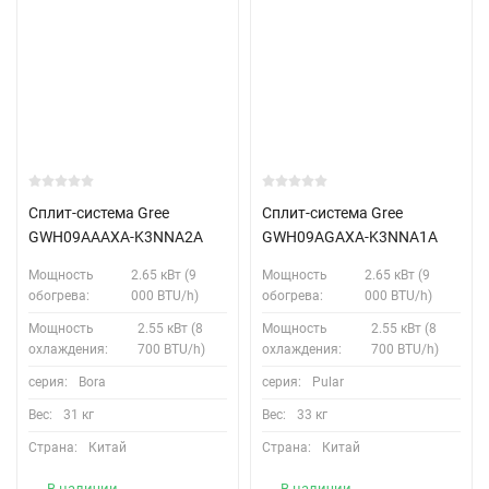
Сплит-система Gree
Сплит-система Gree
GWH09AAAXA-K3NNA2A
GWH09AGAXA-K3NNA1A
Мощность
2.65 кВт (9
Мощность
2.65 кВт (9
обогрева:
000 BTU/h)
обогрева:
000 BTU/h)
Мощность
2.55 кВт (8
Мощность
2.55 кВт (8
охлаждения:
700 BTU/h)
охлаждения:
700 BTU/h)
серия:
Bora
серия:
Pular
Вес:
31 кг
Вес:
33 кг
Страна:
Китай
Страна:
Китай
В наличии
В наличии