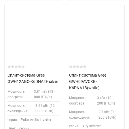
Сплит-система Gree
Сплит-система Gree
GWH12AGC-K6DNA4F silver
GWH09AVCXB-
K6DNA1B(white)
Мощность
3.81 кВт (13
обогрева:
000 BTU/h)
Мощность
3 кВт (10
обогрева:
200 BTU/h)
Мощность
3.51 кВт (12
охлаждения:
000 BTU/h)
Мощность
2.7 кВт (9
охлаждения:
200 BTU/h)
серия:
Pular Arctic Inverter
серия:
Airy Inverter
Цвет:
серый