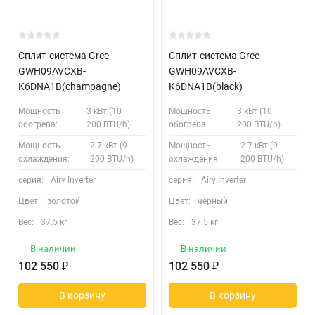
Сплит-система Gree
Сплит-система Gree
GWH09AVCXB-
GWH09AVCXB-
K6DNA1B(champagne)
K6DNA1B(black)
Мощность
3 кВт (10
Мощность
3 кВт (10
обогрева:
200 BTU/h)
обогрева:
200 BTU/h)
Мощность
2.7 кВт (9
Мощность
2.7 кВт (9
охлаждения:
200 BTU/h)
охлаждения:
200 BTU/h)
серия:
Airy Inverter
серия:
Airy Inverter
Цвет:
золотой
Цвет:
чёрный
Вес:
37.5 кг
Вес:
37.5 кг
В наличии
В наличии
102 550
₽
102 550
₽
В корзину
В корзину