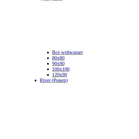
Все weltwasser
80x80
90x90
100x100
120x90
River (Ривер)