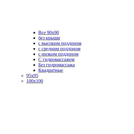
Все 90х90
без крыши
с высоким поддоном
с средним поддоном
с низким поддоном
С гидромассажем
Без гидромассажа
Квадратные
95х95
100х100