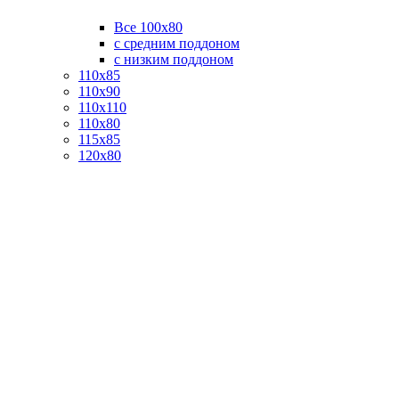
Все 100х80
с средним поддоном
с низким поддоном
110х85
110х90
110х110
110х80
115х85
120х80