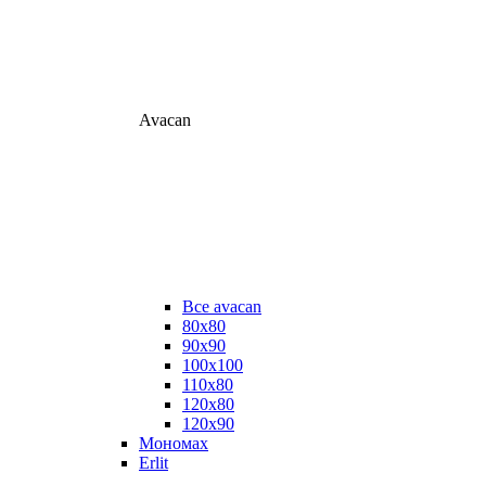
Avacan
Все avacan
80х80
90х90
100х100
110х80
120х80
120х90
Мономах
Erlit