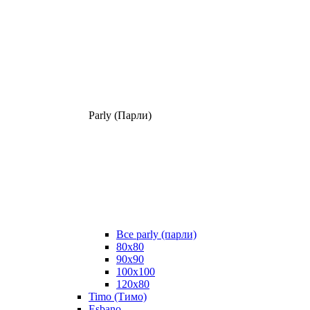
Parly (Парли)
Все parly (парли)
80x80
90x90
100x100
120x80
Timo (Тимо)
Esbano