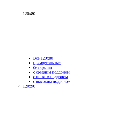
120х80
Все 120х80
прямоугольные
без крыши
с средним поддоном
с низким поддоном
с высоким поддоном
120х90