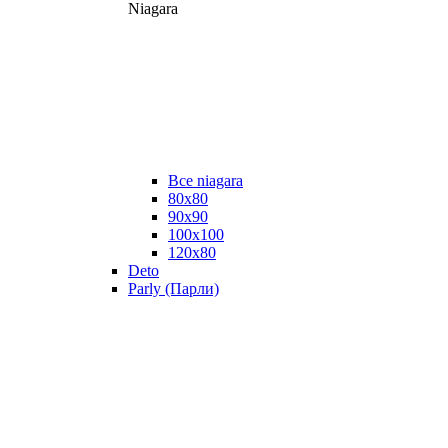
Niagara
Все niagara
80x80
90x90
100x100
120x80
Deto
Parly (Парли)