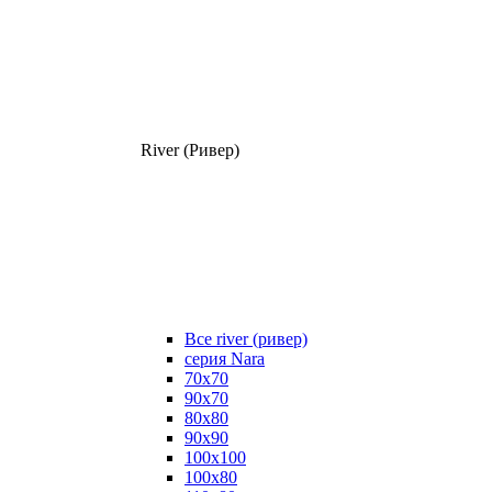
River (Ривер)
Все river (ривер)
серия Nara
70х70
90х70
80x80
90x90
100x100
100х80