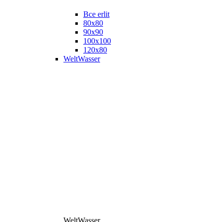
Все erlit
80x80
90x90
100x100
120x80
WeltWasser
WeltWasser