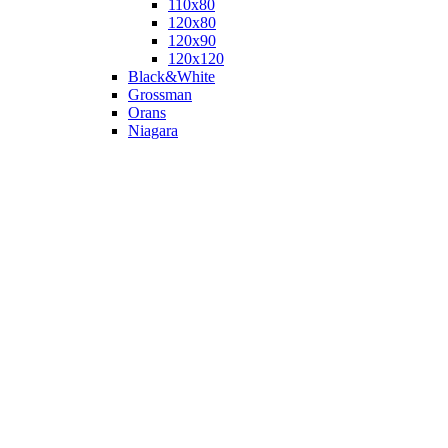
110х80
120x80
120х90
120х120
Black&White
Grossman
Orans
Niagara