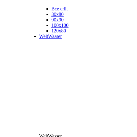
Все erlit
80x80
90x90
100x100
120x80
WeltWasser
WeltWasser