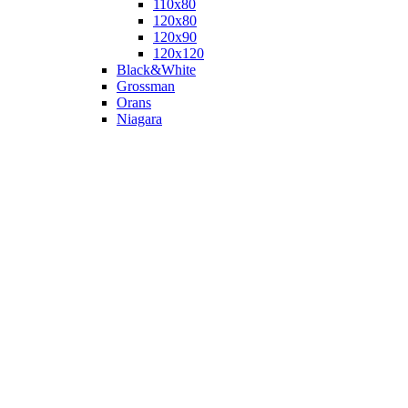
110х80
120x80
120х90
120х120
Black&White
Grossman
Orans
Niagara