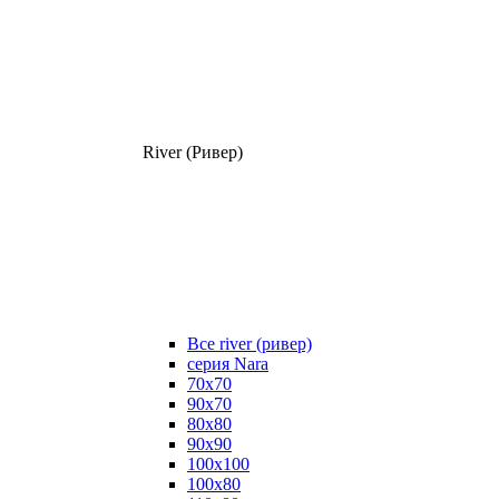
River (Ривер)
Все river (ривер)
серия Nara
70х70
90х70
80x80
90x90
100x100
100х80