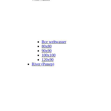
Все weltwasser
80x80
90x90
100x100
120x90
River (Ривер)