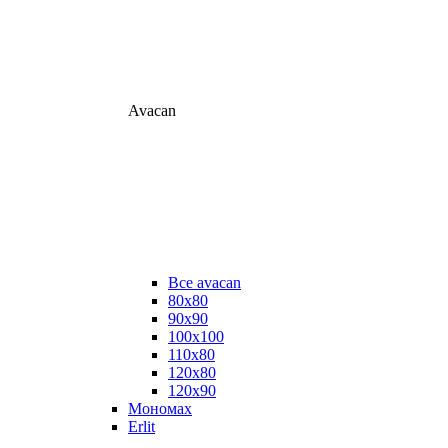
Avacan
Все avacan
80х80
90х90
100х100
110х80
120х80
120х90
Мономах
Erlit