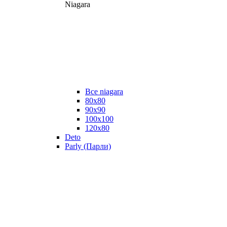
Niagara
Все niagara
80x80
90x90
100x100
120x80
Deto
Parly (Парли)