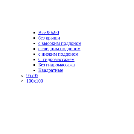
Все 90х90
без крыши
с высоким поддоном
с средним поддоном
с низким поддоном
С гидромассажем
Без гидромассажа
Квадратные
95х95
100х100