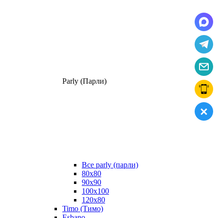
Parly (Парли)
Все parly (парли)
80x80
90x90
100x100
120x80
Timo (Тимо)
Esbano