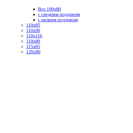
Все 100х80
с средним поддоном
с низким поддоном
110х85
110х90
110х110
110х80
115х85
120х80