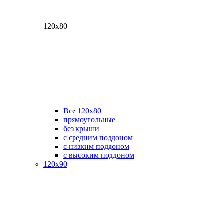
120х80
Все 120х80
прямоугольные
без крыши
с средним поддоном
с низким поддоном
с высоким поддоном
120х90