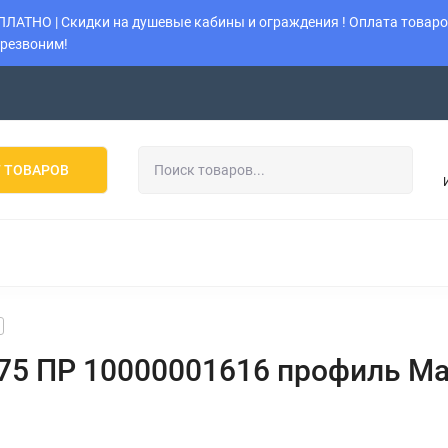
АТНО | Скидки на душевые кабины и ограждения ! Оплата товаров
ерезвоним!
Возврат
Политика
Наши работы
Оставить заявку
 ТОВАРОВ
 ОГРАЖДЕНИЯ
УНИТАЗЫ
ИНСТАЛЛЯЦИИ
КОТЛ
КОНДИЦИОНЕРЫ
МУЛЬТИ-СПЛИТ-СИСТЕМЫ
К
l 75 ПР 10000001616 профиль 