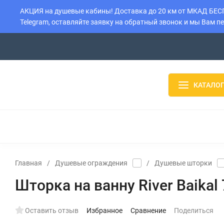
АКЦИЯ на душевые кабины! Доставка до 20 км от МКАД БЕСПЛ
Telegram, оставляйте заявку на обратный звонок и мы Вам п
О компании
Контакты
Доставка
Установка
Оплата
КАТАЛОГ
ДУШЕВЫЕ КАБИНЫ
ДУШЕВЫЕ БОКСЫ
ДУШЕВЫЕ
ВОДОНАГРЕВАТЕЛИ
БОЙЛЕРЫ
РАДИАТОРЫ
Главная
/
Душевые ограждения
/
Душевые шторки
Шторка на ванну River Baika
Оставить отзыв
Избранное
Сравнение
Поделиться