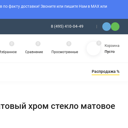
 по факту доставки! Звоните или пишите Нам в MAX или
8 (495) 410-04-49
0
0
0
0
Корзина
Пусто
Избранное
Сравнение
Просмотренные
Распродажа %
Ы ОТОПЛЕНИЯ
АМИНЫ
ОБОГРЕВАТЕЛИ
Матовый хром стекло матовое