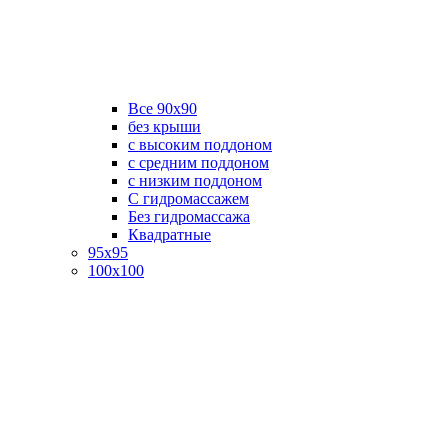
Все 90х90
без крыши
с высоким поддоном
с средним поддоном
с низким поддоном
С гидромассажем
Без гидромассажа
Квадратные
95х95
100х100