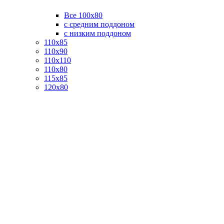
Все 100х80
с средним поддоном
с низким поддоном
110х85
110х90
110х110
110х80
115х85
120х80