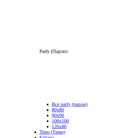
Parly (Парли)
Все parly (парли)
80x80
90x90
100x100
120x80
Timo (Тимо)
Esbano