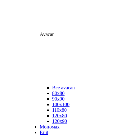
Avacan
Все avacan
80х80
90х90
100х100
110х80
120х80
120х90
Мономах
Erlit