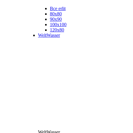
Все erlit
80x80
90x90
100x100
120x80
WeltWasser
WeltWasser