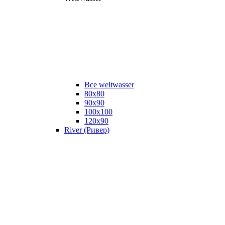
Все weltwasser
80x80
90x90
100x100
120x90
River (Ривер)