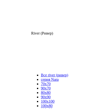
River (Ривер)
Все river (ривер)
серия Nara
70х70
90х70
80x80
90x90
100x100
100х80