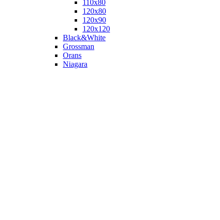
110х80
120x80
120х90
120х120
Black&White
Grossman
Orans
Niagara