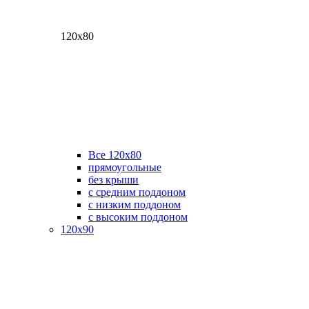
120х80
Все 120х80
прямоугольные
без крыши
с средним поддоном
с низким поддоном
с высоким поддоном
120х90