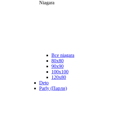
Niagara
Все niagara
80x80
90x90
100x100
120x80
Deto
Parly (Парли)