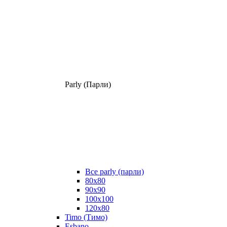
Parly (Парли)
Все parly (парли)
80x80
90x90
100x100
120x80
Timo (Тимо)
Esbano