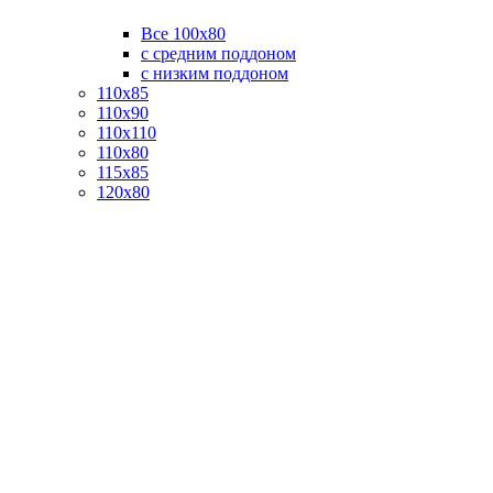
Все 100х80
с средним поддоном
с низким поддоном
110х85
110х90
110х110
110х80
115х85
120х80