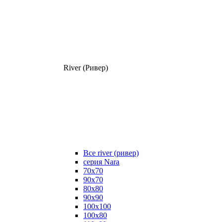
River (Ривер)
Все river (ривер)
серия Nara
70х70
90х70
80x80
90x90
100x100
100х80