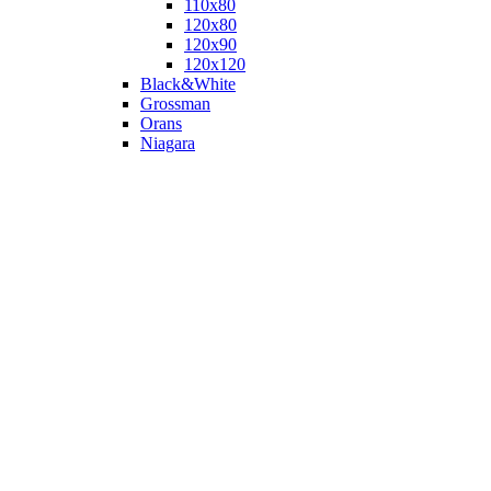
110х80
120x80
120х90
120х120
Black&White
Grossman
Orans
Niagara