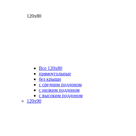
120х80
Все 120х80
прямоугольные
без крыши
с средним поддоном
с низким поддоном
с высоким поддоном
120х90