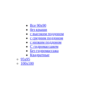
Все 90х90
без крыши
с высоким поддоном
с средним поддоном
с низким поддоном
С гидромассажем
Без гидромассажа
Квадратные
95х95
100х100