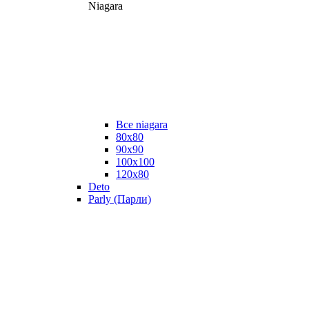
Niagara
Все niagara
80x80
90x90
100x100
120x80
Deto
Parly (Парли)