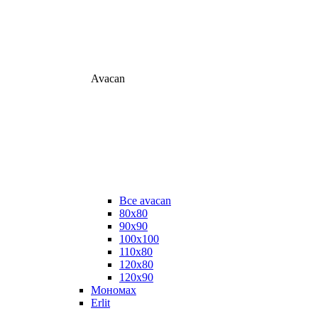
Avacan
Все avacan
80х80
90х90
100х100
110х80
120х80
120х90
Мономах
Erlit