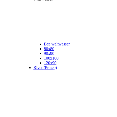
Все weltwasser
80x80
90x90
100x100
120x90
River (Ривер)