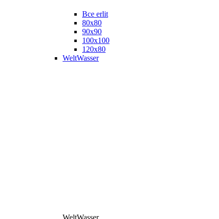
Все erlit
80x80
90x90
100x100
120x80
WeltWasser
WeltWasser