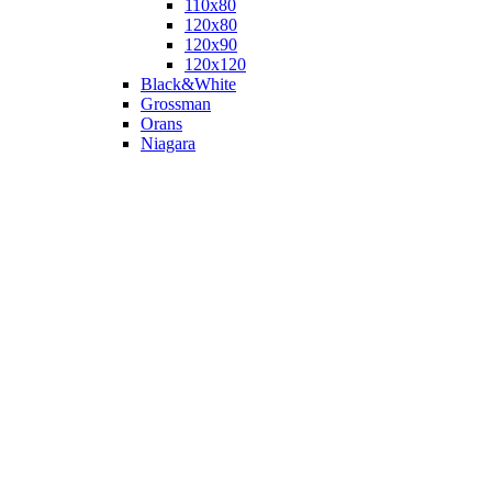
110х80
120x80
120х90
120х120
Black&White
Grossman
Orans
Niagara