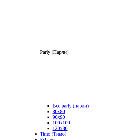
Parly (Парли)
Все parly (парли)
80x80
90x90
100x100
120x80
Timo (Тимо)
Esbano