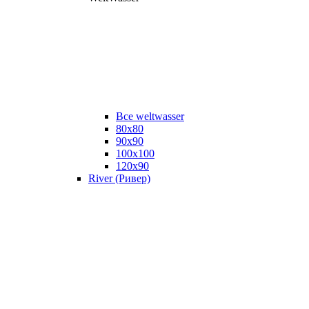
Все weltwasser
80x80
90x90
100x100
120x90
River (Ривер)