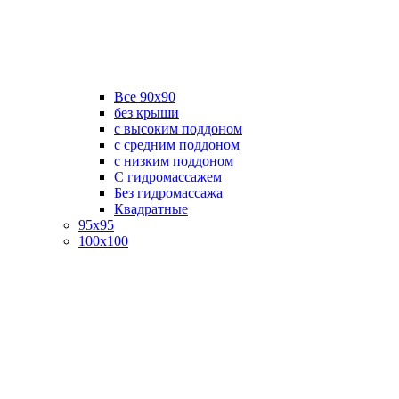
Все 90х90
без крыши
с высоким поддоном
с средним поддоном
с низким поддоном
С гидромассажем
Без гидромассажа
Квадратные
95х95
100х100