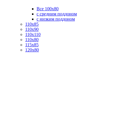
Все 100х80
с средним поддоном
с низким поддоном
110х85
110х90
110х110
110х80
115х85
120х80