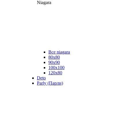
Niagara
Все niagara
80x80
90x90
100x100
120x80
Deto
Parly (Парли)