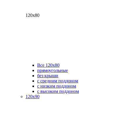
120х80
Все 120х80
прямоугольные
без крыши
с средним поддоном
с низким поддоном
с высоким поддоном
120х90