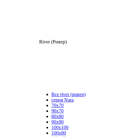
River (Ривер)
Все river (ривер)
серия Nara
70х70
90х70
80x80
90x90
100x100
100х80