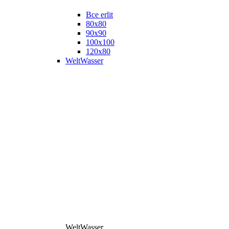
Все erlit
80x80
90x90
100x100
120x80
WeltWasser
WeltWasser