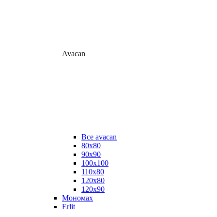
Avacan
Все avacan
80х80
90х90
100х100
110х80
120х80
120х90
Мономах
Erlit