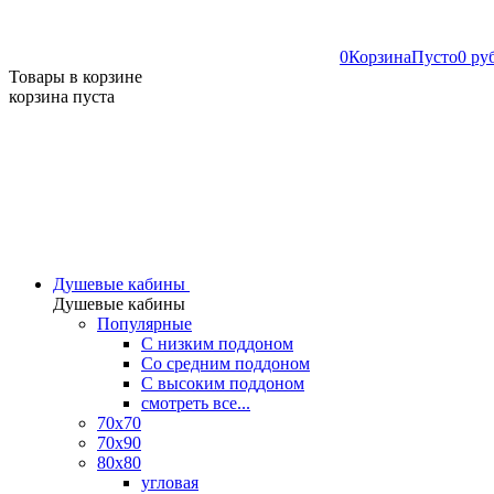
0
Корзина
Пусто
0 ру
Товары в корзине
корзина пуста
Душевые кабины
Душевые кабины
Популярные
C низким поддоном
Со средним поддоном
С высоким поддоном
смотреть все...
70х70
70х90
80х80
угловая