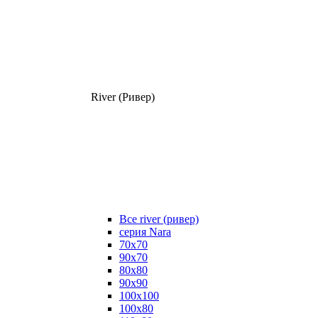
River (Ривер)
Все river (ривер)
серия Nara
70х70
90х70
80x80
90x90
100x100
100х80