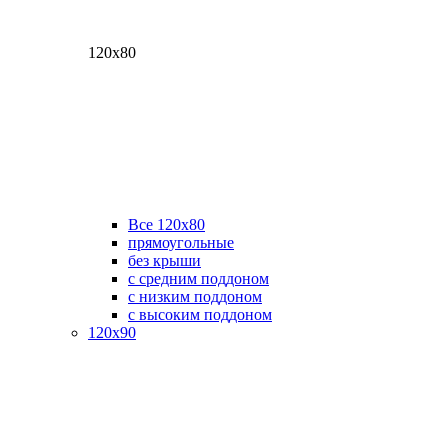
120х80
Все 120х80
прямоугольные
без крыши
с средним поддоном
с низким поддоном
с высоким поддоном
120х90