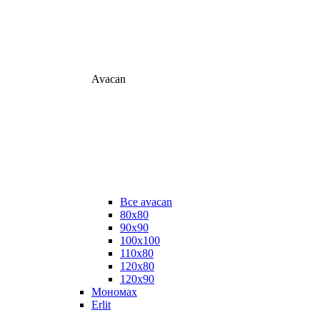
Avacan
Все avacan
80х80
90х90
100х100
110х80
120х80
120х90
Мономах
Erlit