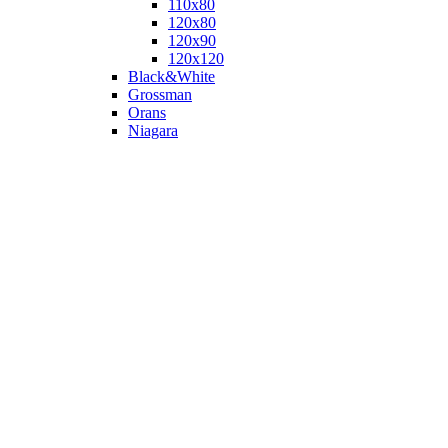
110х80
120x80
120х90
120х120
Black&White
Grossman
Orans
Niagara