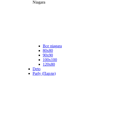
Niagara
Все niagara
80x80
90x90
100x100
120x80
Deto
Parly (Парли)