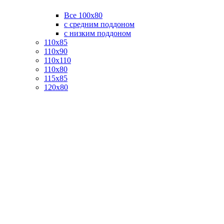
Все 100х80
с средним поддоном
с низким поддоном
110х85
110х90
110х110
110х80
115х85
120х80