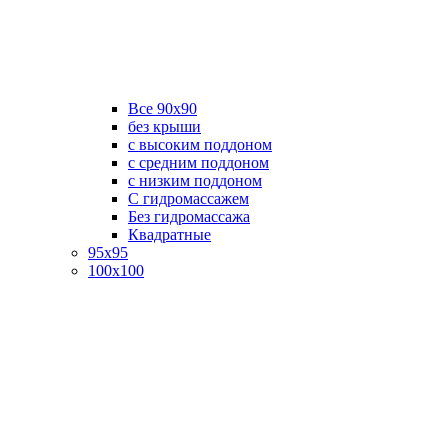
Все 90х90
без крыши
с высоким поддоном
с средним поддоном
с низким поддоном
С гидромассажем
Без гидромассажа
Квадратные
95х95
100х100