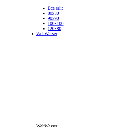
Все erlit
80x80
90x90
100x100
120x80
WeltWasser
WeltWasser