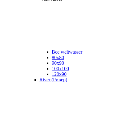
Все weltwasser
80x80
90x90
100x100
120x90
River (Ривер)