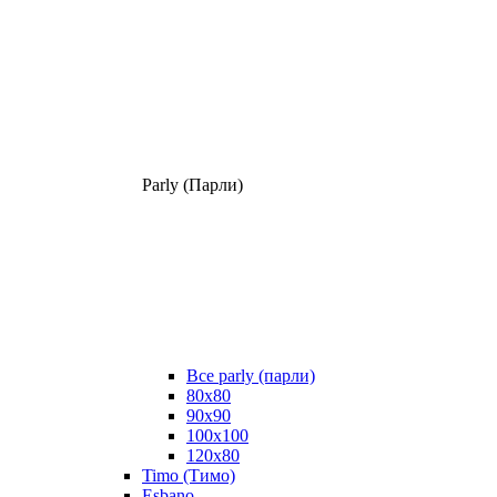
Parly (Парли)
Все parly (парли)
80x80
90x90
100x100
120x80
Timo (Тимо)
Esbano