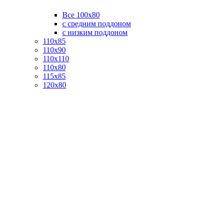
Все 100х80
с средним поддоном
с низким поддоном
110х85
110х90
110х110
110х80
115х85
120х80