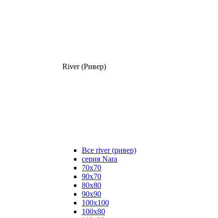
River (Ривер)
Все river (ривер)
серия Nara
70х70
90х70
80x80
90x90
100x100
100х80