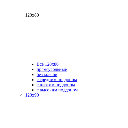
120х80
Все 120х80
прямоугольные
без крыши
с средним поддоном
с низким поддоном
с высоким поддоном
120х90