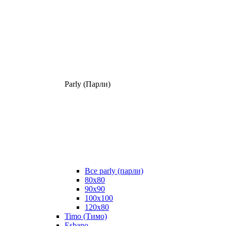
Parly (Парли)
Все parly (парли)
80x80
90x90
100x100
120x80
Timo (Тимо)
Esbano