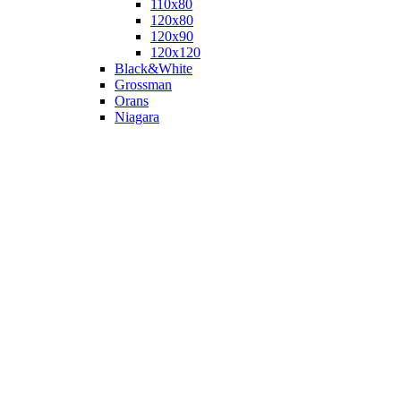
110х80
120x80
120х90
120х120
Black&White
Grossman
Orans
Niagara