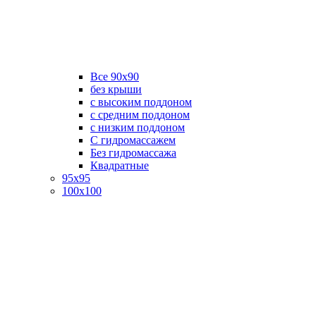
Все 90х90
без крыши
с высоким поддоном
с средним поддоном
с низким поддоном
С гидромассажем
Без гидромассажа
Квадратные
95х95
100х100