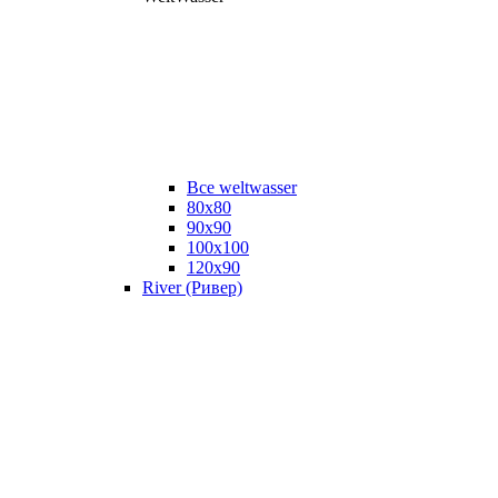
Все weltwasser
80x80
90x90
100x100
120x90
River (Ривер)