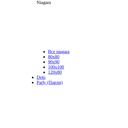
Niagara
Все niagara
80x80
90x90
100x100
120x80
Deto
Parly (Парли)