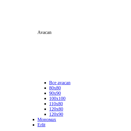
Avacan
Все avacan
80х80
90х90
100х100
110х80
120х80
120х90
Мономах
Erlit