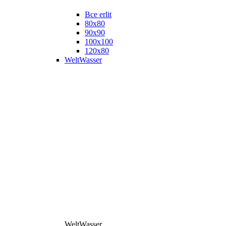
Все erlit
80x80
90x90
100x100
120x80
WeltWasser
WeltWasser