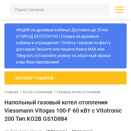
АКЦИЯ на душевые кабины! Доставка до 20 км
от МКАД БЕСПЛАТНО | Скидки на душевые
кабины и ограждения ! Оплата товаров по факту
доставки! Звоните или пишите Нам в MAX или
Telegram, оставляйте заявку на обратный звонок
и мы Вам перезвоним!
КАТАЛОГ ТОВАРОВ
Главная
/
Котлы отопления
/
Газовые котлы отопления
Напольный газовый котел отопления
Viessmann Vitogas 100-F 60 кВт с Vitotronic
200 Тип KO2B GS1D884