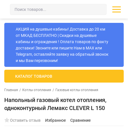
АКЦИЯ на душевые кабины! Доставка до 20 км
от МКАД БЕСПЛАТНО | Скидки на душевые
кабины и ограждения ! Оплата товаров по факту
доставки! Звоните или пишите Нам в MAX или
Telegram, оставляйте заявку на обратный звонок
и мы Вам перезвоним!
КАТАЛОГ ТОВАРОВ
Главная
/
Котлы отопления
/
Газовые котлы отопления
Напольный газовый котел отопления,
одноконтурный Лемакс CLEVER L 150
Оставить отзыв
Избранное
Сравнение