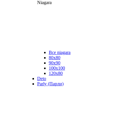
Niagara
Все niagara
80x80
90x90
100x100
120x80
Deto
Parly (Парли)