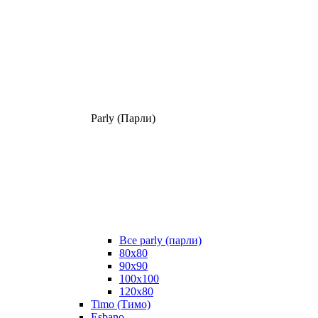
Parly (Парли)
Все parly (парли)
80x80
90x90
100x100
120x80
Timo (Тимо)
Esbano