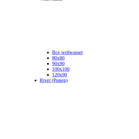
Все weltwasser
80x80
90x90
100x100
120x90
River (Ривер)