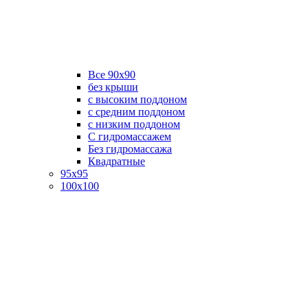
Все 90х90
без крыши
с высоким поддоном
с средним поддоном
с низким поддоном
С гидромассажем
Без гидромассажа
Квадратные
95х95
100х100