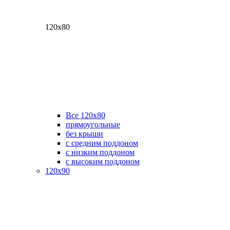
120х80
Все 120х80
прямоугольные
без крыши
с средним поддоном
с низким поддоном
с высоким поддоном
120х90