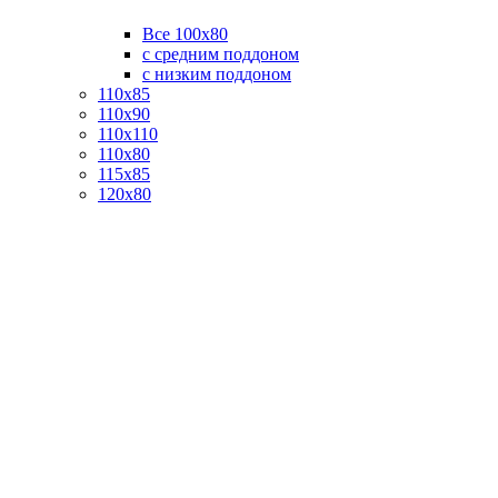
Все 100х80
с средним поддоном
с низким поддоном
110х85
110х90
110х110
110х80
115х85
120х80