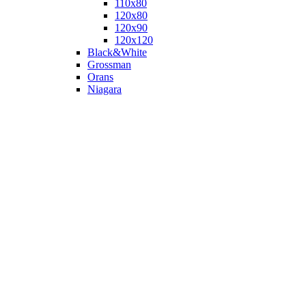
110х80
120x80
120х90
120х120
Black&White
Grossman
Orans
Niagara