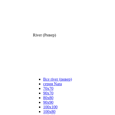
River (Ривер)
Все river (ривер)
серия Nara
70х70
90х70
80x80
90x90
100x100
100х80