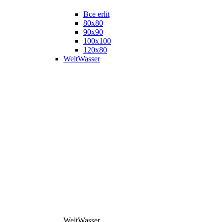
Все erlit
80x80
90x90
100x100
120x80
WeltWasser
WeltWasser