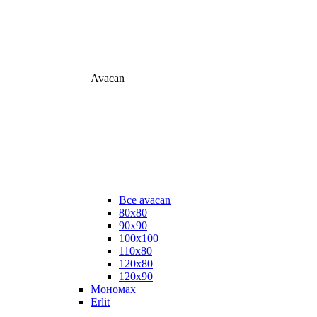
Avacan
Все avacan
80х80
90х90
100х100
110х80
120х80
120х90
Мономах
Erlit