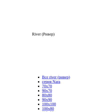
River (Ривер)
Все river (ривер)
серия Nara
70х70
90х70
80x80
90x90
100x100
100х80