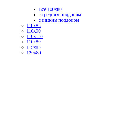
Все 100х80
с средним поддоном
с низким поддоном
110х85
110х90
110х110
110х80
115х85
120х80