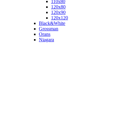
110х80
120x80
120х90
120х120
Black&White
Grossman
Orans
Niagara