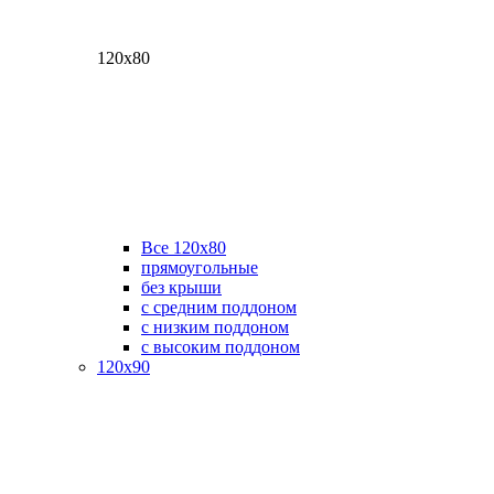
120х80
Все 120х80
прямоугольные
без крыши
с средним поддоном
с низким поддоном
с высоким поддоном
120х90