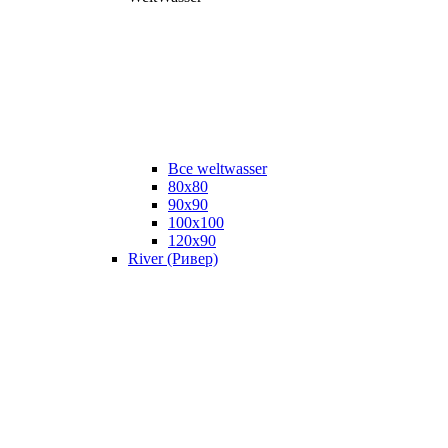
Все weltwasser
80x80
90x90
100x100
120x90
River (Ривер)