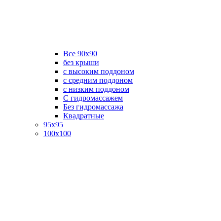
Все 90х90
без крыши
с высоким поддоном
с средним поддоном
с низким поддоном
С гидромассажем
Без гидромассажа
Квадратные
95х95
100х100