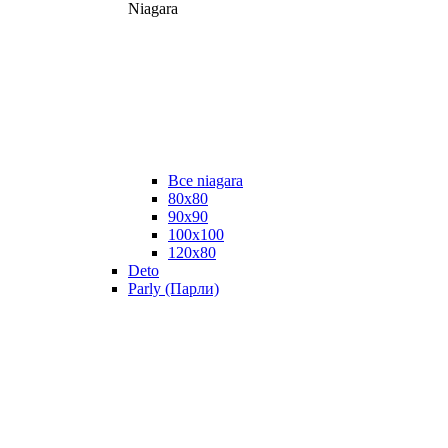
Niagara
Все niagara
80x80
90x90
100x100
120x80
Deto
Parly (Парли)