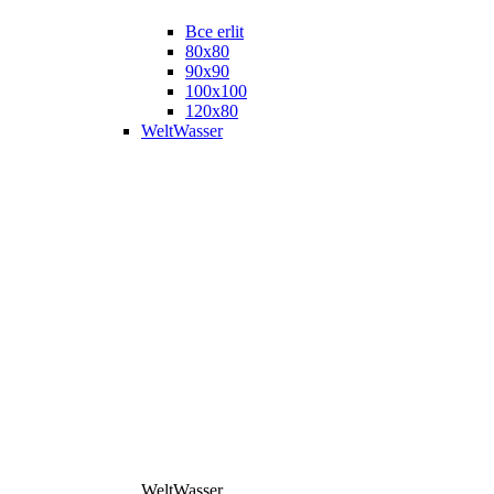
Все erlit
80x80
90x90
100x100
120x80
WeltWasser
WeltWasser