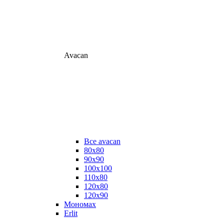
Avacan
Все avacan
80х80
90х90
100х100
110х80
120х80
120х90
Мономах
Erlit