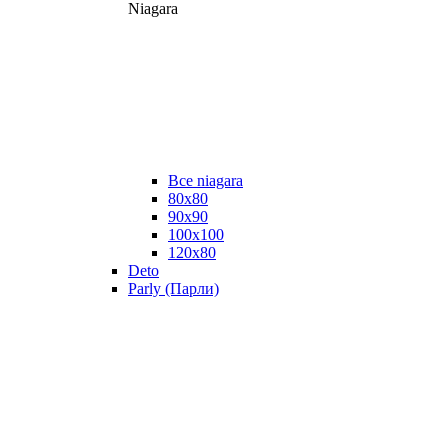
Niagara
Все niagara
80x80
90x90
100x100
120x80
Deto
Parly (Парли)