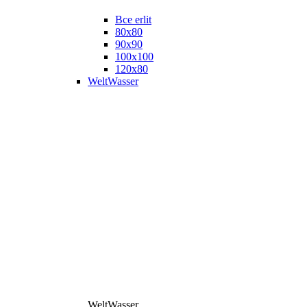
Все erlit
80x80
90x90
100x100
120x80
WeltWasser
WeltWasser