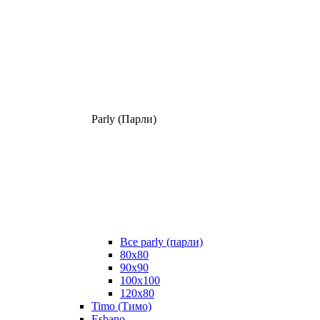
Parly (Парли)
Все parly (парли)
80x80
90x90
100x100
120x80
Timo (Тимо)
Esbano