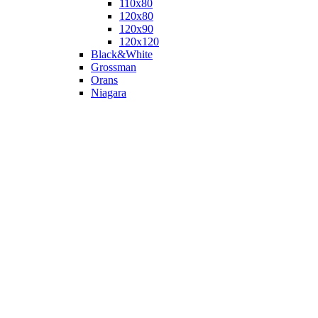
110х80
120x80
120х90
120х120
Black&White
Grossman
Orans
Niagara