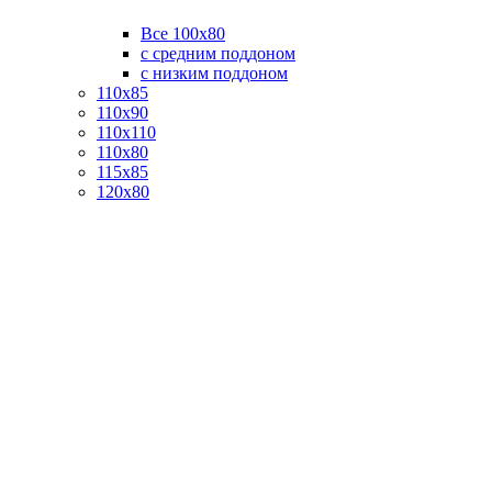
Все 100х80
с средним поддоном
с низким поддоном
110х85
110х90
110х110
110х80
115х85
120х80