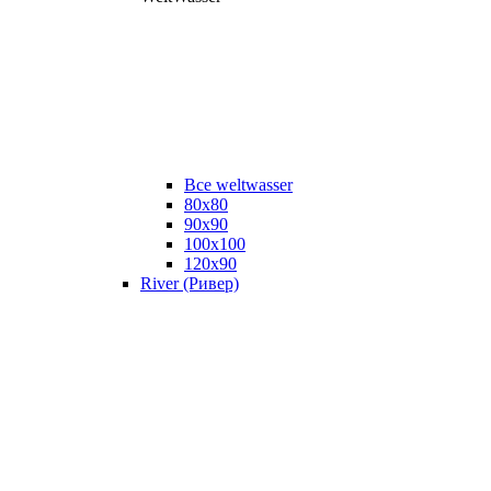
Все weltwasser
80x80
90x90
100x100
120x90
River (Ривер)