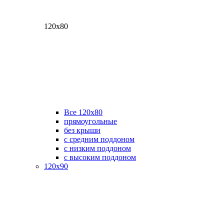
120х80
Все 120х80
прямоугольные
без крыши
с средним поддоном
с низким поддоном
с высоким поддоном
120х90