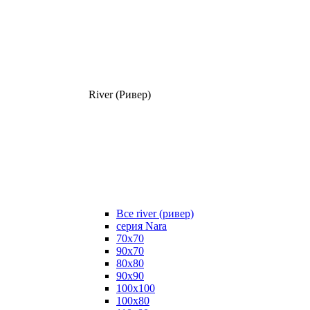
River (Ривер)
Все river (ривер)
серия Nara
70х70
90х70
80x80
90x90
100x100
100х80