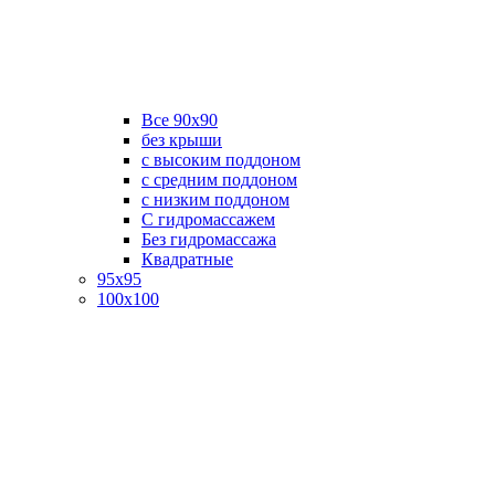
Все 90х90
без крыши
с высоким поддоном
с средним поддоном
с низким поддоном
С гидромассажем
Без гидромассажа
Квадратные
95х95
100х100