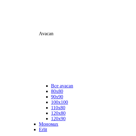
Avacan
Все avacan
80х80
90х90
100х100
110х80
120х80
120х90
Мономах
Erlit