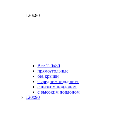
120х80
Все 120х80
прямоугольные
без крыши
с средним поддоном
с низким поддоном
с высоким поддоном
120х90