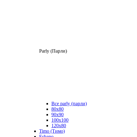
Parly (Парли)
Все parly (парли)
80x80
90x90
100x100
120x80
Timo (Тимо)
Esbano