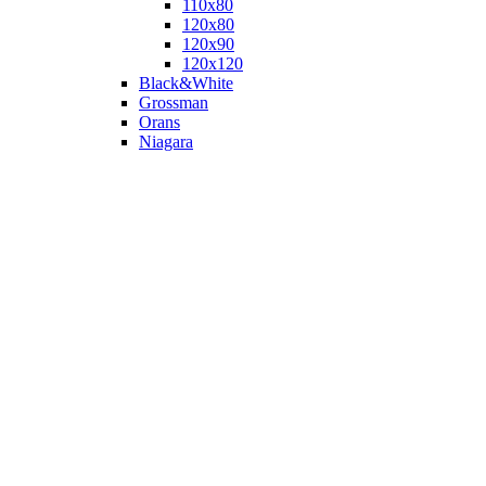
110х80
120x80
120х90
120х120
Black&White
Grossman
Orans
Niagara