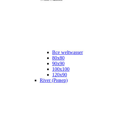
Все weltwasser
80x80
90x90
100x100
120x90
River (Ривер)