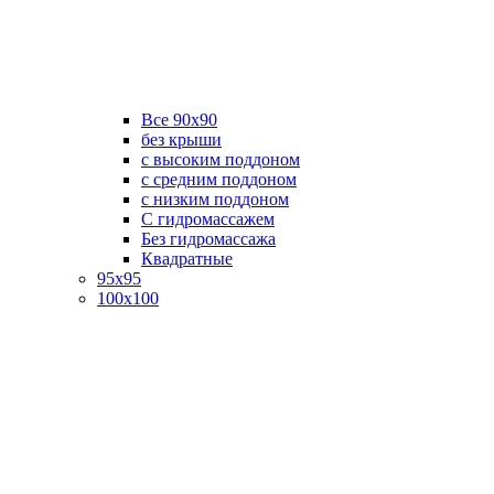
Все 90х90
без крыши
с высоким поддоном
с средним поддоном
с низким поддоном
С гидромассажем
Без гидромассажа
Квадратные
95х95
100х100