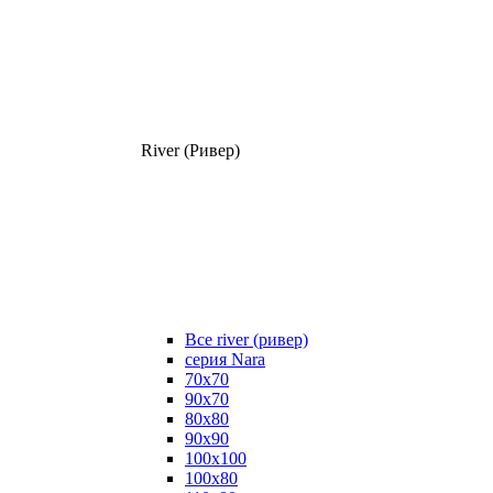
River (Ривер)
Все river (ривер)
серия Nara
70х70
90х70
80x80
90x90
100x100
100х80