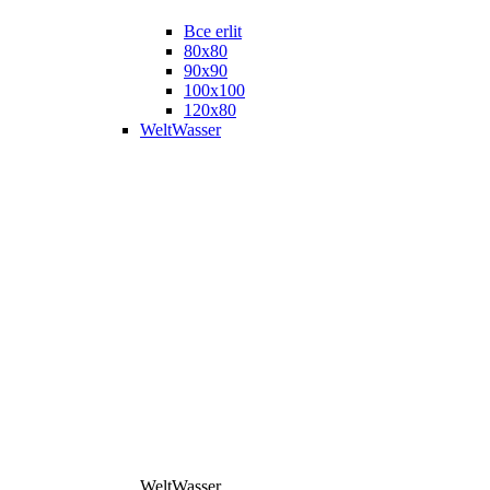
Все erlit
80x80
90x90
100x100
120x80
WeltWasser
WeltWasser