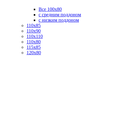
Все 100х80
с средним поддоном
с низким поддоном
110х85
110х90
110х110
110х80
115х85
120х80