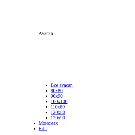
Avacan
Все avacan
80х80
90х90
100х100
110х80
120х80
120х90
Мономах
Erlit