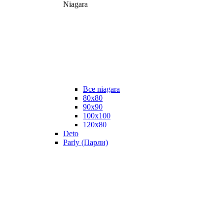
Niagara
Все niagara
80x80
90x90
100x100
120x80
Deto
Parly (Парли)