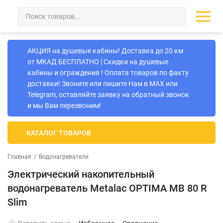
АКЦИЯ на душевые кабины! Доставка до 20 км
от МКАД БЕСПЛАТНО | Скидки на душевые
кабины и ограждения ! Оплата товаров по факту
доставки! Звоните или пишите Нам в MAX или
Telegram, оставляйте заявку на обратный звонок
и мы Вам перезвоним!
КАТАЛОГ ТОВАРОВ
Главная
/
Водонагреватели
Электрический накопительный
водонагреватель Metalac ОPTIMA MB 80 R
Slim