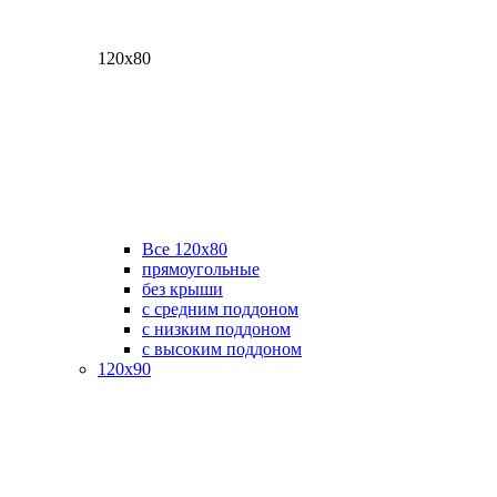
120х80
Все 120х80
прямоугольные
без крыши
с средним поддоном
с низким поддоном
с высоким поддоном
120х90