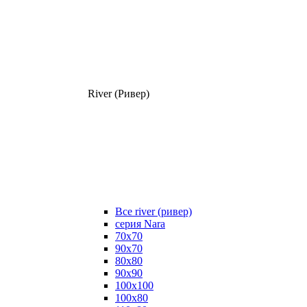
River (Ривер)
Все river (ривер)
серия Nara
70х70
90х70
80x80
90x90
100x100
100х80