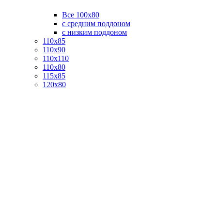
Все 100х80
с средним поддоном
с низким поддоном
110х85
110х90
110х110
110х80
115х85
120х80