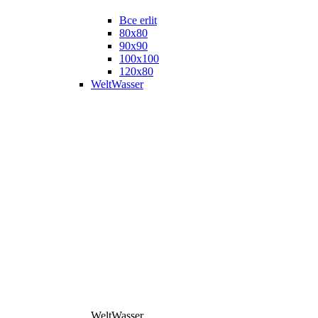
Все erlit
80x80
90x90
100x100
120x80
WeltWasser
WeltWasser