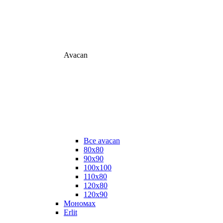
Avacan
Все avacan
80х80
90х90
100х100
110х80
120х80
120х90
Мономах
Erlit