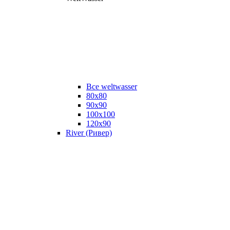
Все weltwasser
80x80
90x90
100x100
120x90
River (Ривер)