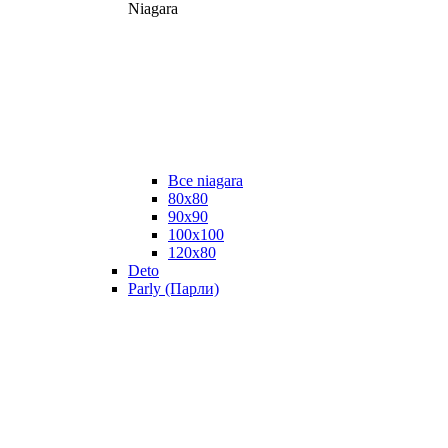
Niagara
Все niagara
80x80
90x90
100x100
120x80
Deto
Parly (Парли)