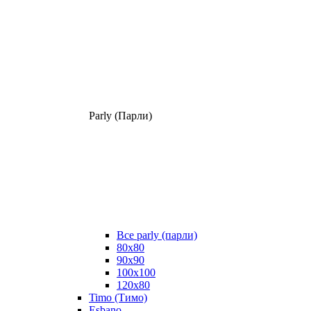
Parly (Парли)
Все parly (парли)
80x80
90x90
100x100
120x80
Timo (Тимо)
Esbano