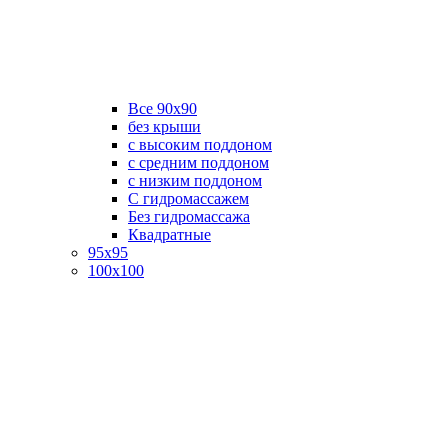
Все 90х90
без крыши
с высоким поддоном
с средним поддоном
с низким поддоном
С гидромассажем
Без гидромассажа
Квадратные
95х95
100х100