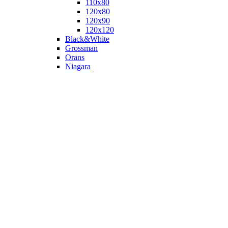
110х80
120x80
120х90
120х120
Black&White
Grossman
Orans
Niagara