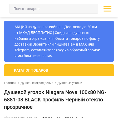
АКЦИЯ на душевые кабины! Доставка до 20 км
от МКАД БЕСПЛАТНО | Скидки на душевые
кабины и ограждения ! Оплата товаров по факту
доставки! Звоните или пишите Нам в MAX или
Telegram, оставляйте заявку на обратный звонок
и мы Вам перезвоним!
КАТАЛОГ ТОВАРОВ
Главная
/
Душевые ограждения
/
Душевые уголки
Душевой уголок Niagara Nova 100х80 NG-
6881-08 BLACK профиль Черный стекло
прозрачное