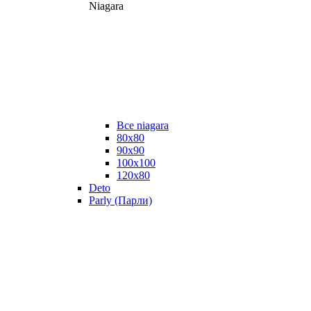
Niagara
Все niagara
80x80
90x90
100x100
120x80
Deto
Parly (Парли)