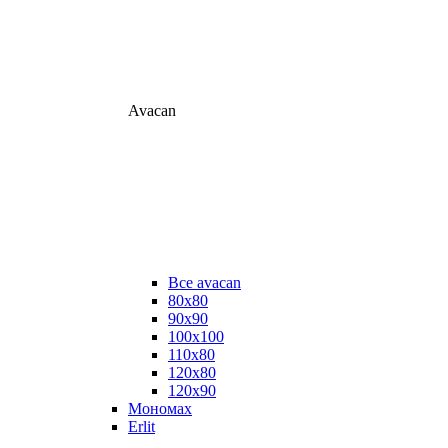
Avacan
Все avacan
80х80
90х90
100х100
110х80
120х80
120х90
Мономах
Erlit