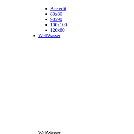
Все erlit
80x80
90x90
100x100
120x80
WeltWasser
WeltWasser