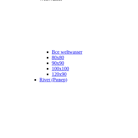
Все weltwasser
80x80
90x90
100x100
120x90
River (Ривер)