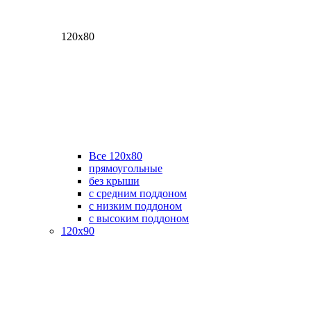
120х80
Все 120х80
прямоугольные
без крыши
с средним поддоном
с низким поддоном
с высоким поддоном
120х90