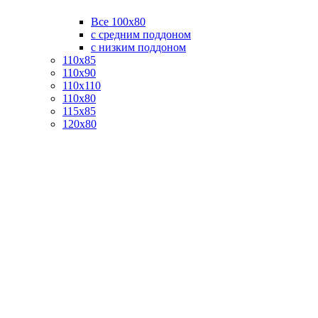
Все 100х80
с средним поддоном
с низким поддоном
110х85
110х90
110х110
110х80
115х85
120х80