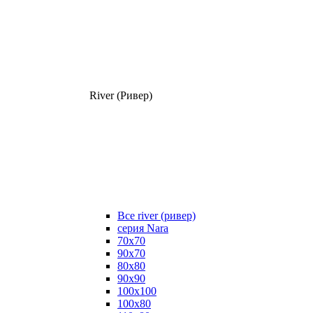
River (Ривер)
Все river (ривер)
серия Nara
70х70
90х70
80x80
90x90
100x100
100х80