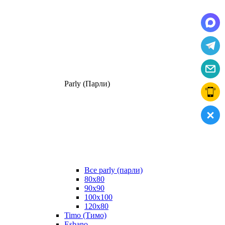
Parly (Парли)
Все parly (парли)
80x80
90x90
100x100
120x80
Timo (Тимо)
Esbano