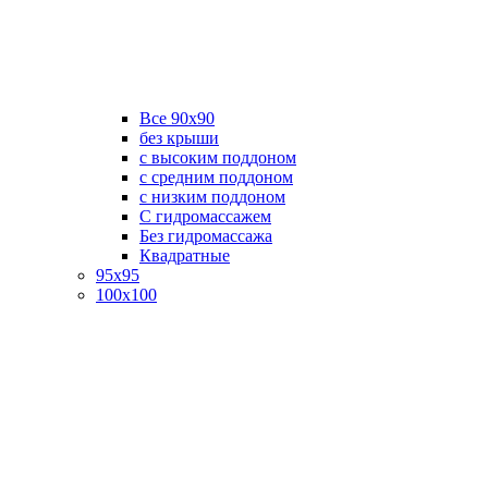
Все 90х90
без крыши
с высоким поддоном
с средним поддоном
с низким поддоном
С гидромассажем
Без гидромассажа
Квадратные
95х95
100х100