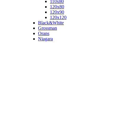
110х80
120x80
120х90
120х120
Black&White
Grossman
Orans
Niagara