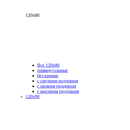
120х80
Все 120х80
прямоугольные
без крыши
с средним поддоном
с низким поддоном
с высоким поддоном
120х90