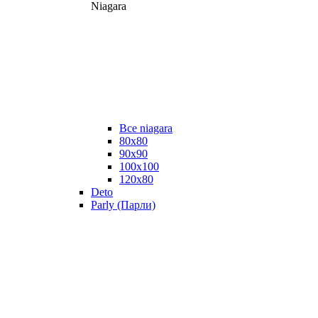
Niagara
Все niagara
80x80
90x90
100x100
120x80
Deto
Parly (Парли)