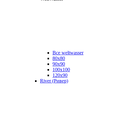
Все weltwasser
80x80
90x90
100x100
120x90
River (Ривер)