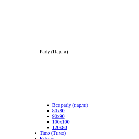
Parly (Парли)
Все parly (парли)
80x80
90x90
100x100
120x80
Timo (Тимо)
Esbano