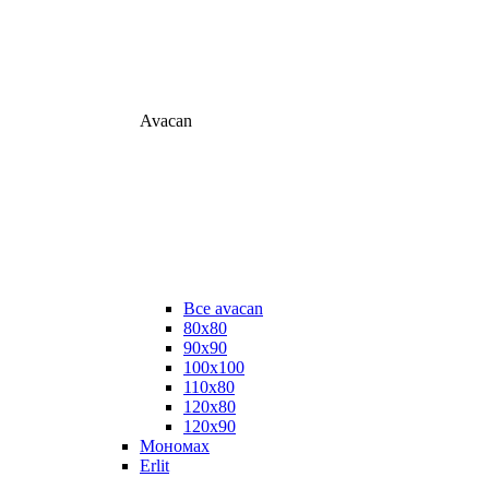
Avacan
Все avacan
80х80
90х90
100х100
110х80
120х80
120х90
Мономах
Erlit