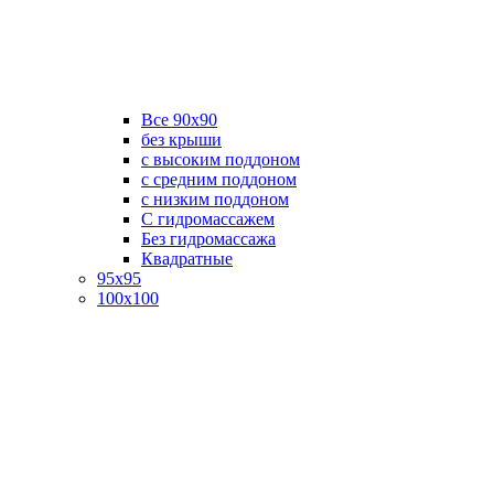
Все 90х90
без крыши
с высоким поддоном
с средним поддоном
с низким поддоном
С гидромассажем
Без гидромассажа
Квадратные
95х95
100х100