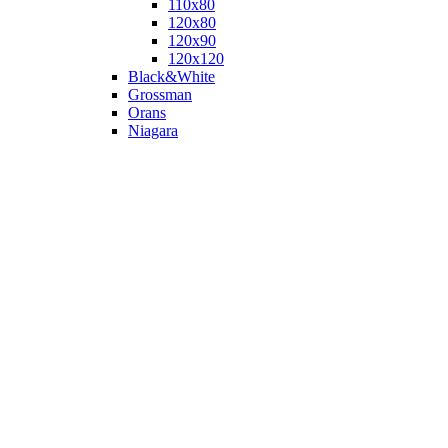
110х80
120x80
120х90
120х120
Black&White
Grossman
Orans
Niagara