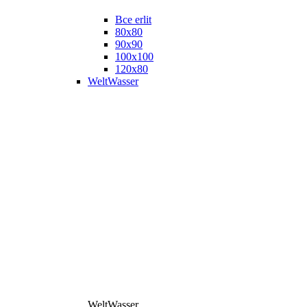
Все erlit
80x80
90x90
100x100
120x80
WeltWasser
WeltWasser