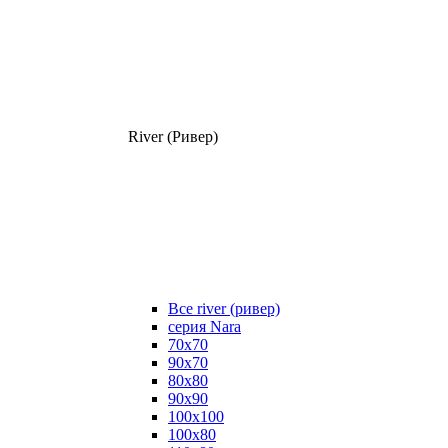
River (Ривер)
Все river (ривер)
серия Nara
70х70
90х70
80x80
90x90
100x100
100х80