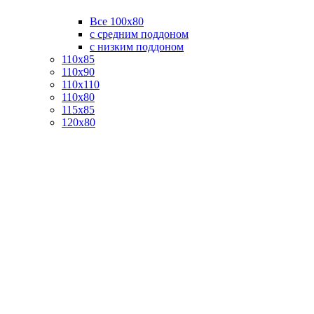
Все 100х80
с средним поддоном
с низким поддоном
110х85
110х90
110х110
110х80
115х85
120х80