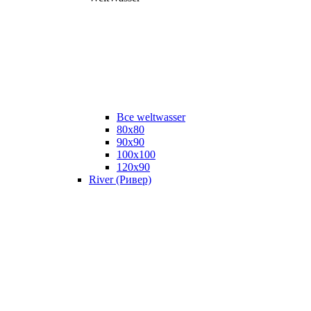
Все weltwasser
80x80
90x90
100x100
120x90
River (Ривер)