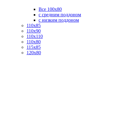
Все 100х80
с средним поддоном
с низким поддоном
110х85
110х90
110х110
110х80
115х85
120х80