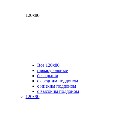
120х80
Все 120х80
прямоугольные
без крыши
с средним поддоном
с низким поддоном
с высоким поддоном
120х90