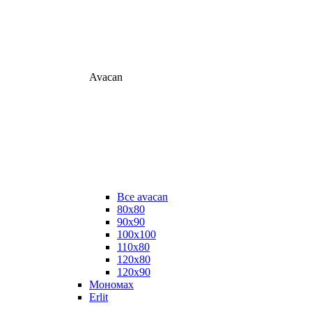
Avacan
Все avacan
80х80
90х90
100х100
110х80
120х80
120х90
Мономах
Erlit