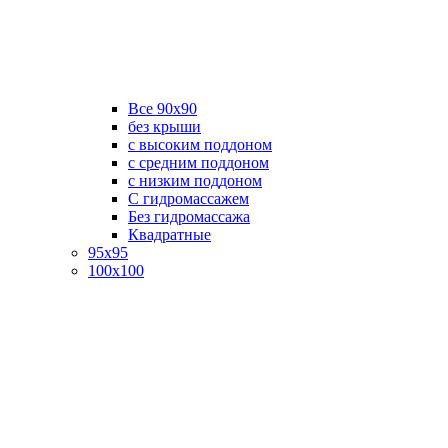
Все 90х90
без крыши
с высоким поддоном
с средним поддоном
с низким поддоном
С гидромассажем
Без гидромассажа
Квадратные
95х95
100х100