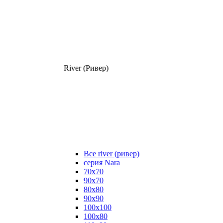
River (Ривер)
Все river (ривер)
серия Nara
70х70
90х70
80x80
90x90
100x100
100х80