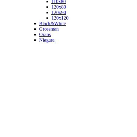
110х80
120x80
120х90
120х120
Black&White
Grossman
Orans
Niagara