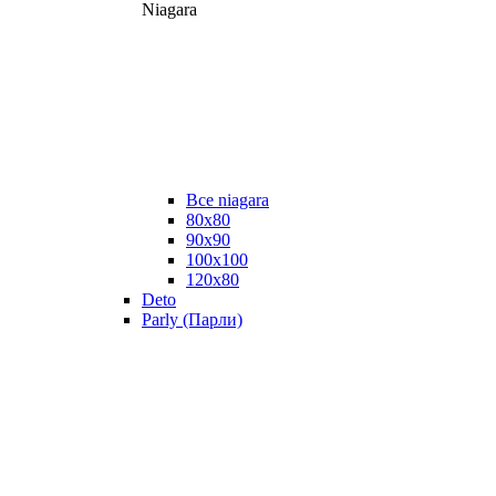
Niagara
Все niagara
80x80
90x90
100x100
120x80
Deto
Parly (Парли)