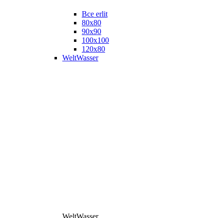
Все erlit
80x80
90x90
100x100
120x80
WeltWasser
WeltWasser