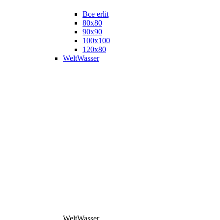
Все erlit
80x80
90x90
100x100
120x80
WeltWasser
WeltWasser