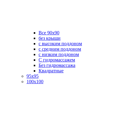
Все 90х90
без крыши
с высоким поддоном
с средним поддоном
с низким поддоном
С гидромассажем
Без гидромассажа
Квадратные
95х95
100х100