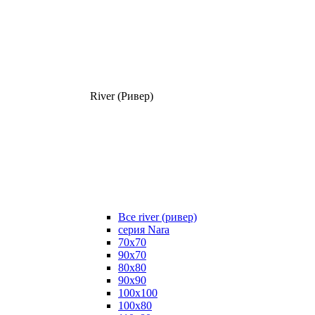
River (Ривер)
Все river (ривер)
серия Nara
70х70
90х70
80x80
90x90
100x100
100х80