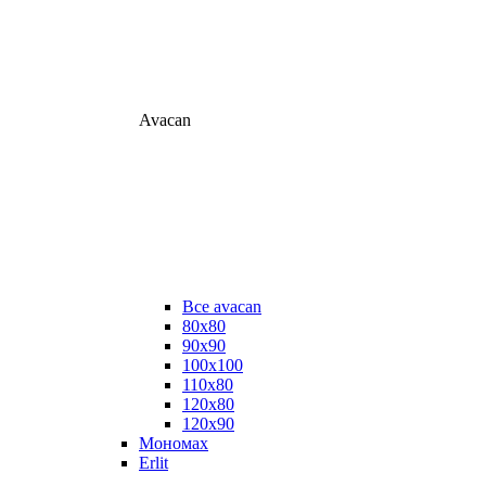
Avacan
Все avacan
80х80
90х90
100х100
110х80
120х80
120х90
Мономах
Erlit