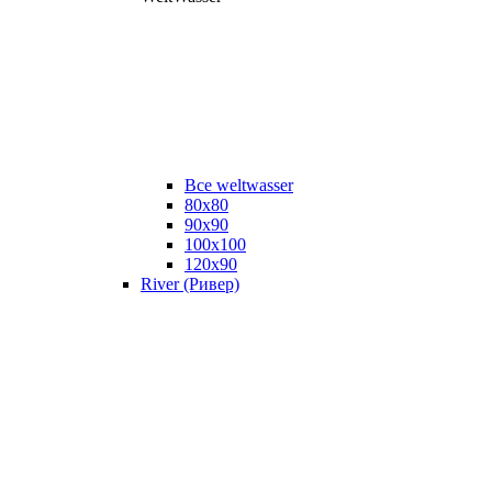
Все weltwasser
80x80
90x90
100x100
120x90
River (Ривер)