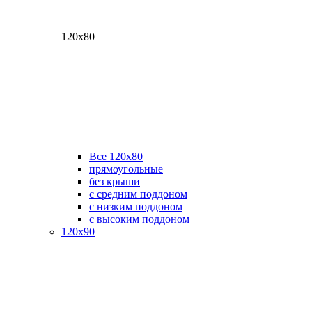
120х80
Все 120х80
прямоугольные
без крыши
с средним поддоном
с низким поддоном
с высоким поддоном
120х90