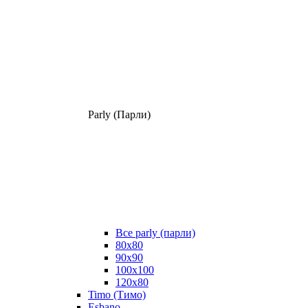
Parly (Парли)
Все parly (парли)
80x80
90x90
100x100
120x80
Timo (Тимо)
Esbano