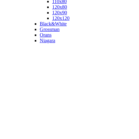
110х80
120x80
120х90
120х120
Black&White
Grossman
Orans
Niagara