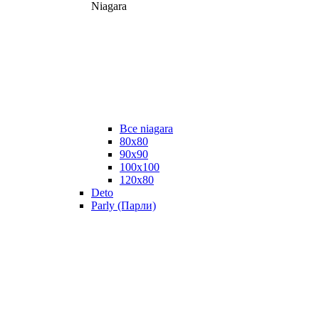
Niagara
Все niagara
80x80
90x90
100x100
120x80
Deto
Parly (Парли)