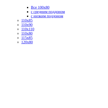
Все 100х80
с средним поддоном
с низким поддоном
110х85
110х90
110х110
110х80
115х85
120х80