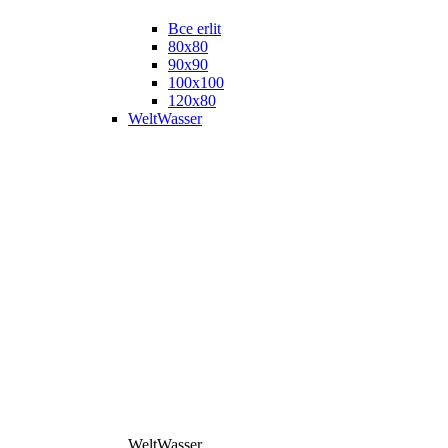
Все erlit
80x80
90x90
100x100
120x80
WeltWasser
WeltWasser