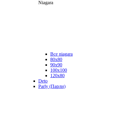
Niagara
Все niagara
80x80
90x90
100x100
120x80
Deto
Parly (Парли)