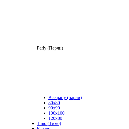
Parly (Парли)
Все parly (парли)
80x80
90x90
100x100
120x80
Timo (Тимо)
Esbano