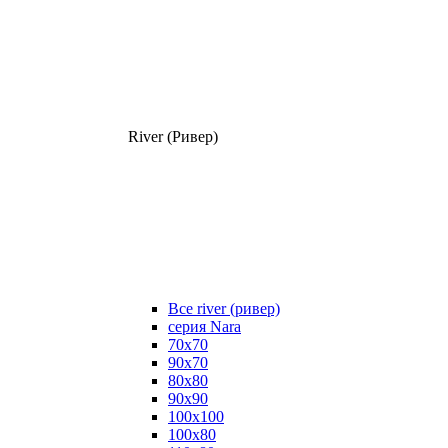
River (Ривер)
Все river (ривер)
серия Nara
70х70
90х70
80x80
90x90
100x100
100х80