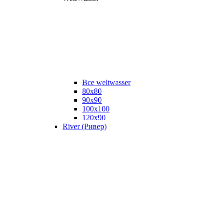
Все weltwasser
80x80
90x90
100x100
120x90
River (Ривер)