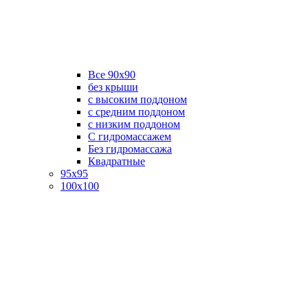
Все 90х90
без крыши
с высоким поддоном
с средним поддоном
с низким поддоном
С гидромассажем
Без гидромассажа
Квадратные
95х95
100х100