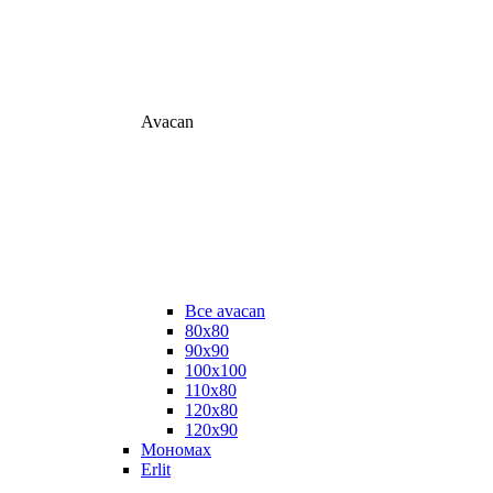
Avacan
Все avacan
80х80
90х90
100х100
110х80
120х80
120х90
Мономах
Erlit