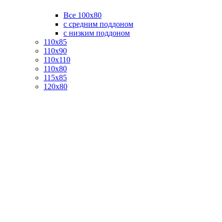
Все 100х80
с средним поддоном
с низким поддоном
110х85
110х90
110х110
110х80
115х85
120х80