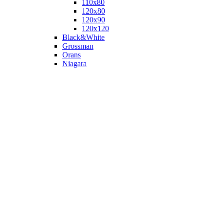
110х80
120x80
120х90
120х120
Black&White
Grossman
Orans
Niagara