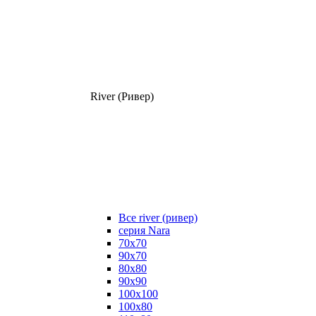
River (Ривер)
Все river (ривер)
серия Nara
70х70
90х70
80x80
90x90
100x100
100х80