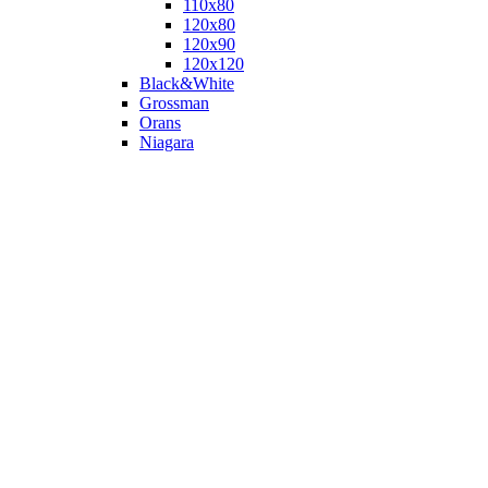
110х80
120x80
120х90
120х120
Black&White
Grossman
Orans
Niagara