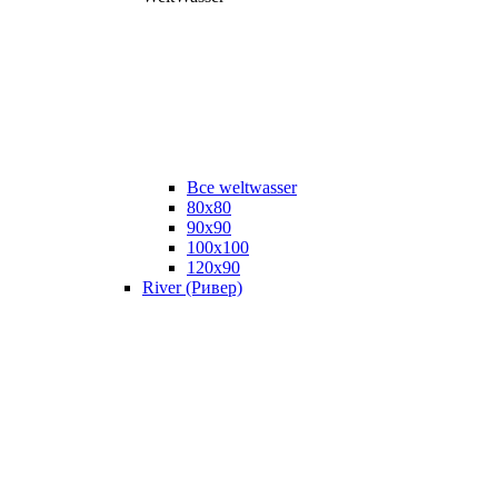
Все weltwasser
80x80
90x90
100x100
120x90
River (Ривер)