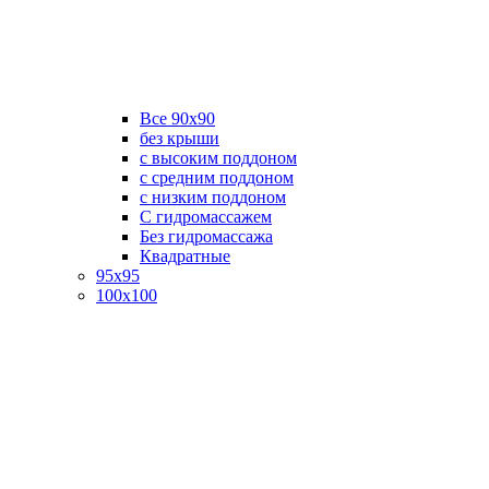
Все 90х90
без крыши
с высоким поддоном
с средним поддоном
с низким поддоном
С гидромассажем
Без гидромассажа
Квадратные
95х95
100х100