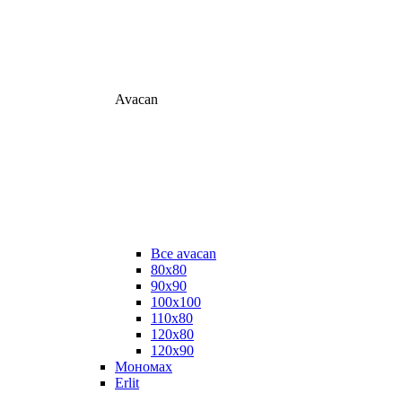
Avacan
Все avacan
80х80
90х90
100х100
110х80
120х80
120х90
Мономах
Erlit