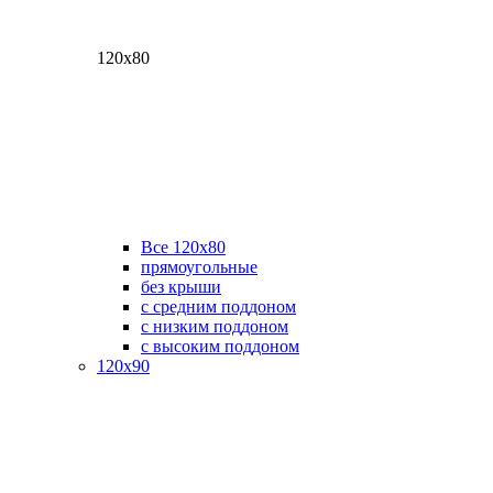
120х80
Все 120х80
прямоугольные
без крыши
с средним поддоном
с низким поддоном
с высоким поддоном
120х90