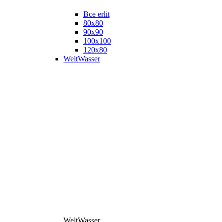
Все erlit
80x80
90x90
100x100
120x80
WeltWasser
WeltWasser