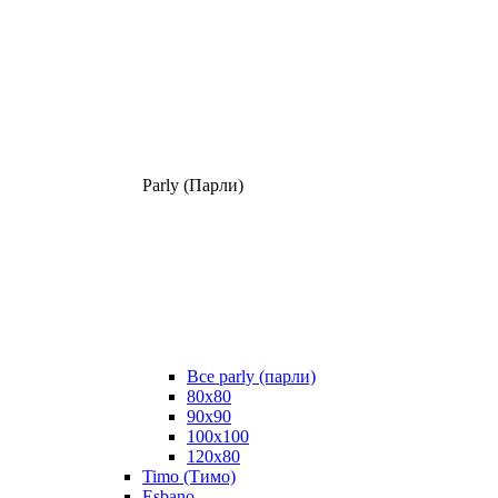
Parly (Парли)
Все parly (парли)
80x80
90x90
100x100
120x80
Timo (Тимо)
Esbano