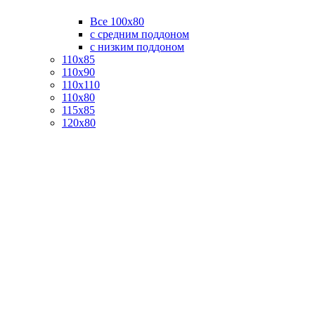
Все 100х80
с средним поддоном
с низким поддоном
110х85
110х90
110х110
110х80
115х85
120х80