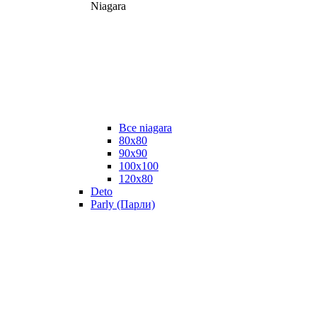
Niagara
Все niagara
80x80
90x90
100x100
120x80
Deto
Parly (Парли)