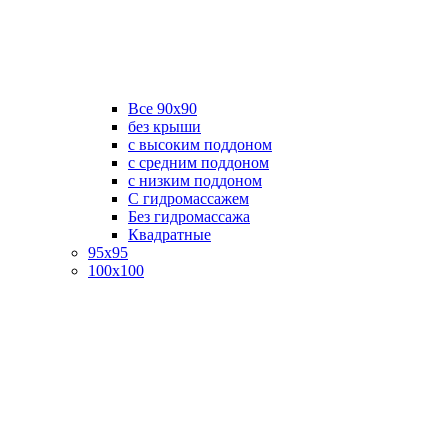
Все 90х90
без крыши
с высоким поддоном
с средним поддоном
с низким поддоном
С гидромассажем
Без гидромассажа
Квадратные
95х95
100х100