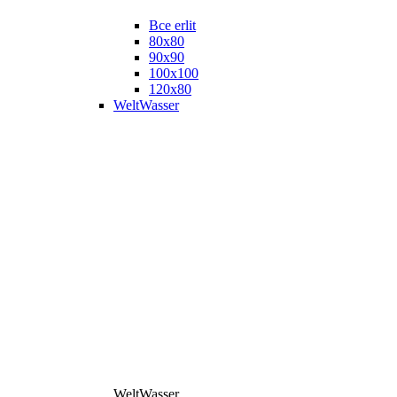
Все erlit
80x80
90x90
100x100
120x80
WeltWasser
WeltWasser