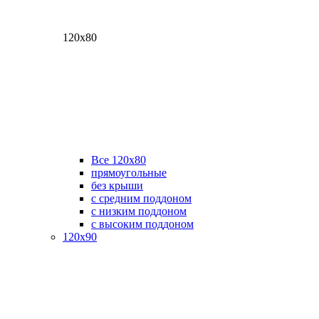
120х80
Все 120х80
прямоугольные
без крыши
с средним поддоном
с низким поддоном
с высоким поддоном
120х90