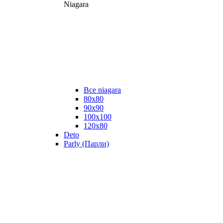
Niagara
Все niagara
80x80
90x90
100x100
120x80
Deto
Parly (Парли)