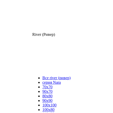
River (Ривер)
Все river (ривер)
серия Nara
70х70
90х70
80x80
90x90
100x100
100х80