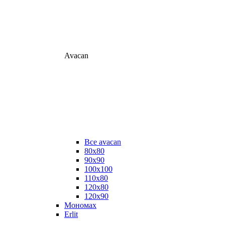
Avacan
Все avacan
80х80
90х90
100х100
110х80
120х80
120х90
Мономах
Erlit