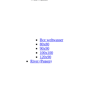
Все weltwasser
80x80
90x90
100x100
120x90
River (Ривер)