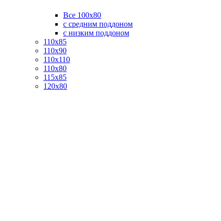
Все 100х80
с средним поддоном
с низким поддоном
110х85
110х90
110х110
110х80
115х85
120х80