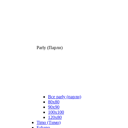
Parly (Парли)
Все parly (парли)
80x80
90x90
100x100
120x80
Timo (Тимо)
Esbano