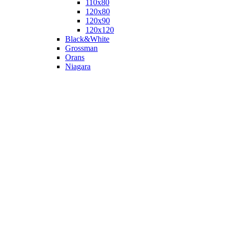
110х80
120x80
120х90
120х120
Black&White
Grossman
Orans
Niagara