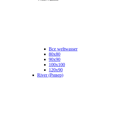
Все weltwasser
80x80
90x90
100x100
120x90
River (Ривер)