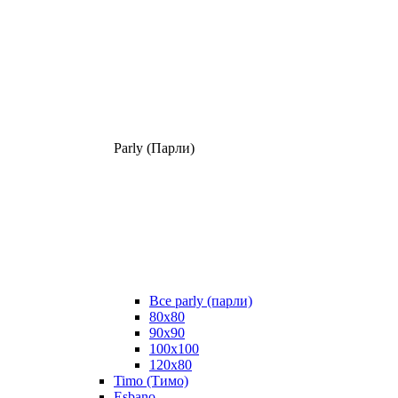
Parly (Парли)
Все parly (парли)
80x80
90x90
100x100
120x80
Timo (Тимо)
Esbano