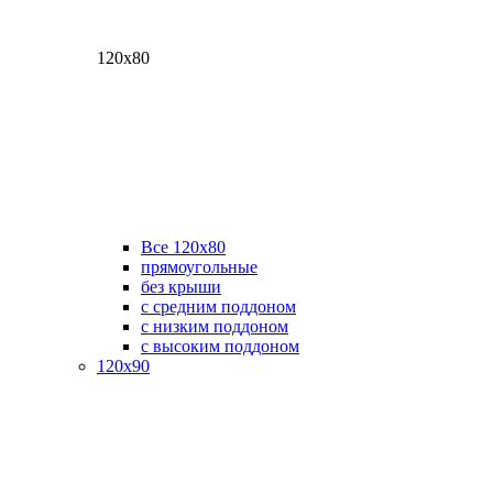
120х80
Все 120х80
прямоугольные
без крыши
с средним поддоном
с низким поддоном
с высоким поддоном
120х90