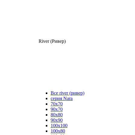
River (Ривер)
Все river (ривер)
серия Nara
70х70
90х70
80x80
90x90
100x100
100х80