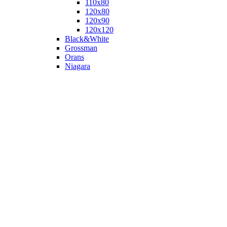
110х80
120x80
120х90
120х120
Black&White
Grossman
Orans
Niagara