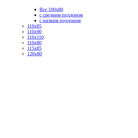
Все 100х80
с средним поддоном
с низким поддоном
110х85
110х90
110х110
110х80
115х85
120х80