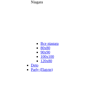
Niagara
Все niagara
80x80
90x90
100x100
120x80
Deto
Parly (Парли)