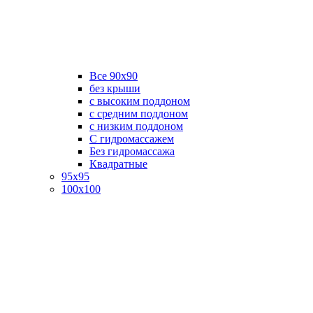
Все 90х90
без крыши
с высоким поддоном
с средним поддоном
с низким поддоном
С гидромассажем
Без гидромассажа
Квадратные
95х95
100х100