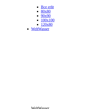
Все erlit
80x80
90x90
100x100
120x80
WeltWasser
WeltWasser