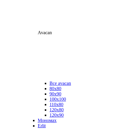
Avacan
Все avacan
80х80
90х90
100х100
110х80
120х80
120х90
Мономах
Erlit