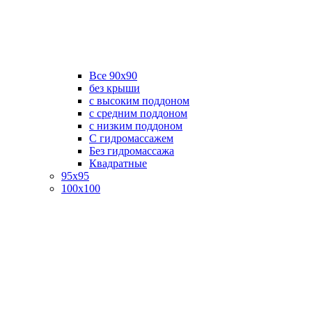
Все 90х90
без крыши
с высоким поддоном
с средним поддоном
с низким поддоном
С гидромассажем
Без гидромассажа
Квадратные
95х95
100х100