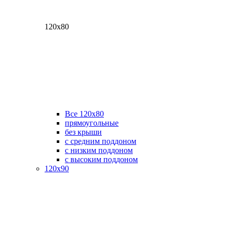
120х80
Все 120х80
прямоугольные
без крыши
с средним поддоном
с низким поддоном
с высоким поддоном
120х90