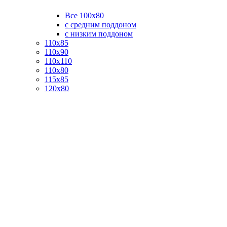
Все 100х80
с средним поддоном
с низким поддоном
110х85
110х90
110х110
110х80
115х85
120х80