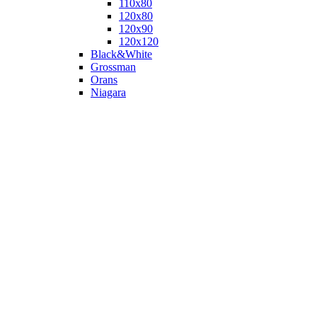
110х80
120x80
120х90
120х120
Black&White
Grossman
Orans
Niagara