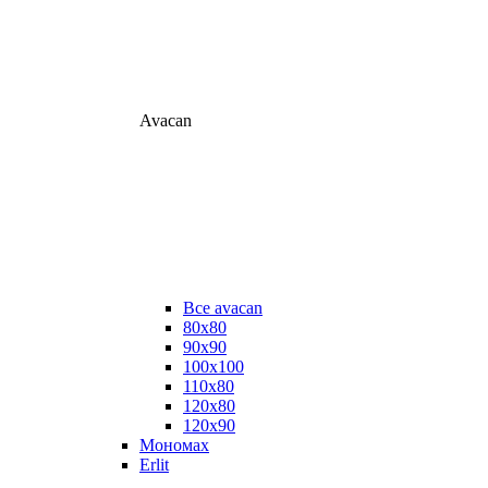
Avacan
Все avacan
80х80
90х90
100х100
110х80
120х80
120х90
Мономах
Erlit