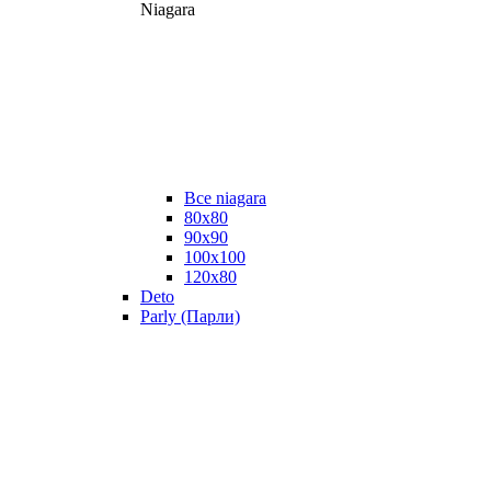
Niagara
Все niagara
80x80
90x90
100x100
120x80
Deto
Parly (Парли)