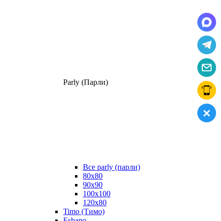
Parly (Парли)
Все parly (парли)
80x80
90x90
100x100
120x80
Timo (Тимо)
Esbano