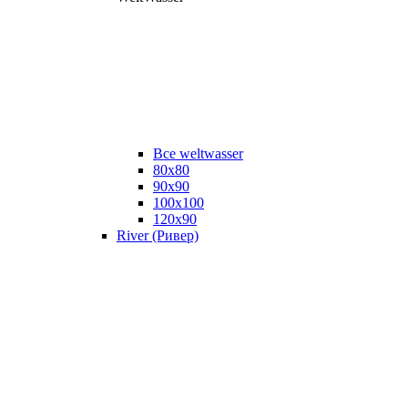
Все weltwasser
80x80
90x90
100x100
120x90
River (Ривер)