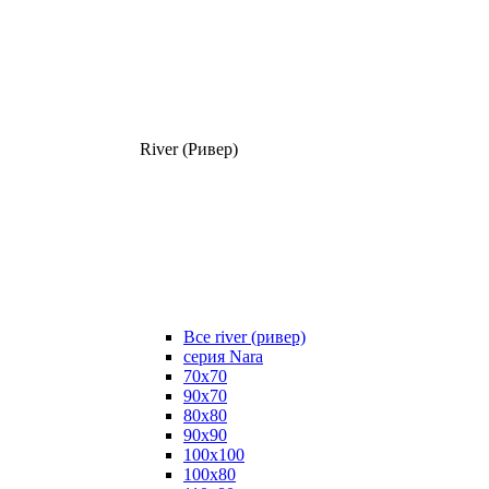
River (Ривер)
Все river (ривер)
серия Nara
70х70
90х70
80x80
90x90
100x100
100х80