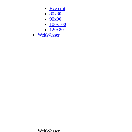
Все erlit
80x80
90x90
100x100
120x80
WeltWasser
WeltWasser