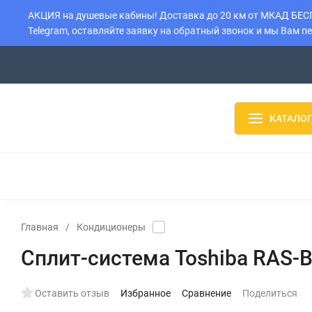
АКЦИЯ на душевые кабины! Доставка до 20 км от МКАД БЕСПЛ
Telegram, оставляйте заявку на обратный звонок и мы Вам п
О компании
Контакты
Доставка
Установка
Оплата
КАТАЛОГ
ДУШЕВЫЕ КАБИНЫ
ДУШЕВЫЕ БОКСЫ
ДУШЕВЫЕ
ВОДОНАГРЕВАТЕЛИ
БОЙЛЕРЫ
РАДИАТОРЫ
Главная
/
Кондиционеры
Сплит-система Toshiba RAS
Оставить отзыв
Избранное
Сравнение
Поделиться