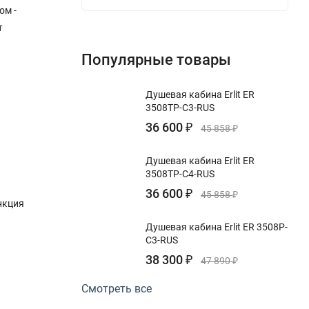
ом -
т
Популярные товары
Душевая кабина Erlit ER
3508TP-C3-RUS
36 600
₽
45 858
₽
Душевая кабина Erlit ER
3508TP-C4-RUS
36 600
₽
45 858
₽
нкция
Душевая кабина Erlit ER 3508P-
C3-RUS
38 300
₽
47 890
₽
Смотреть все