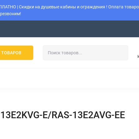
АТНО | Скидки на душевые кабины и ограждения ! Оплата товаров
ерезвоним!
Возврат
Политика
Наши работы
Оставить заявку
 ТОВАРОВ
 ОГРАЖДЕНИЯ
УНИТАЗЫ
ИНСТАЛЛЯЦИИ
КОТЛ
КОНДИЦИОНЕРЫ
МУЛЬТИ-СПЛИТ-СИСТЕМЫ
К
-B13E2KVG-E/RAS-13E2AVG-EE