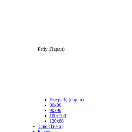
Parly (Парли)
Все parly (парли)
80x80
90x90
100x100
120x80
Timo (Тимо)
Esbano