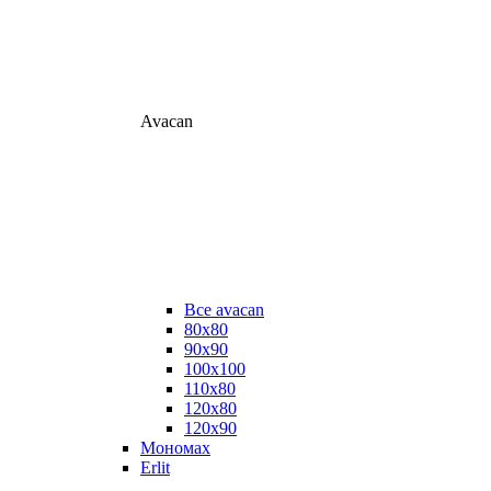
Avacan
Все avacan
80х80
90х90
100х100
110х80
120х80
120х90
Мономах
Erlit