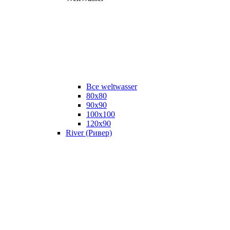
Все weltwasser
80x80
90x90
100x100
120x90
River (Ривер)