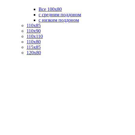
Все 100х80
с средним поддоном
с низким поддоном
110х85
110х90
110х110
110х80
115х85
120х80