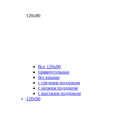
120х80
Все 120х80
прямоугольные
без крыши
с средним поддоном
с низким поддоном
с высоким поддоном
120х90