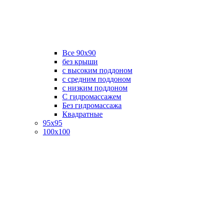
Все 90х90
без крыши
с высоким поддоном
с средним поддоном
с низким поддоном
С гидромассажем
Без гидромассажа
Квадратные
95х95
100х100