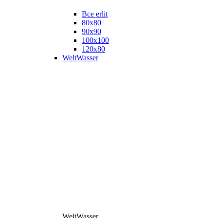
Все erlit
80x80
90x90
100x100
120x80
WeltWasser
WeltWasser