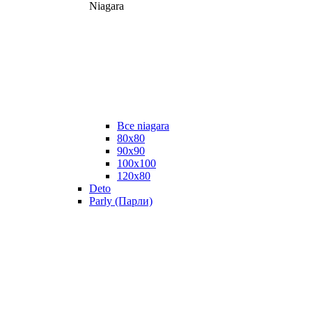
Niagara
Все niagara
80x80
90x90
100x100
120x80
Deto
Parly (Парли)