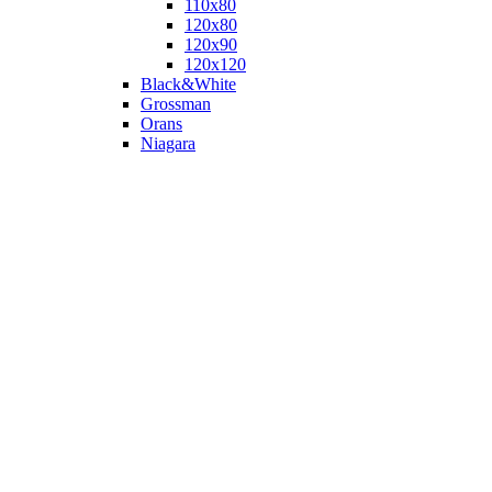
110х80
120x80
120х90
120х120
Black&White
Grossman
Orans
Niagara