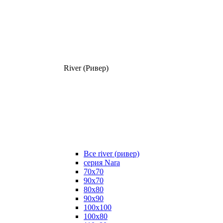
River (Ривер)
Все river (ривер)
серия Nara
70х70
90х70
80x80
90x90
100x100
100х80