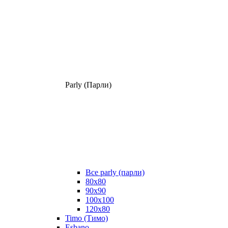
Parly (Парли)
Все parly (парли)
80x80
90x90
100x100
120x80
Timo (Тимо)
Esbano