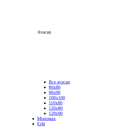
Avacan
Все avacan
80х80
90х90
100х100
110х80
120х80
120х90
Мономах
Erlit