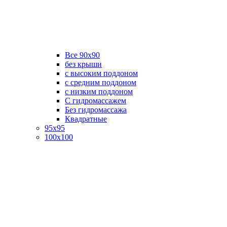
Все 90х90
без крыши
с высоким поддоном
с средним поддоном
с низким поддоном
С гидромассажем
Без гидромассажа
Квадратные
95х95
100х100