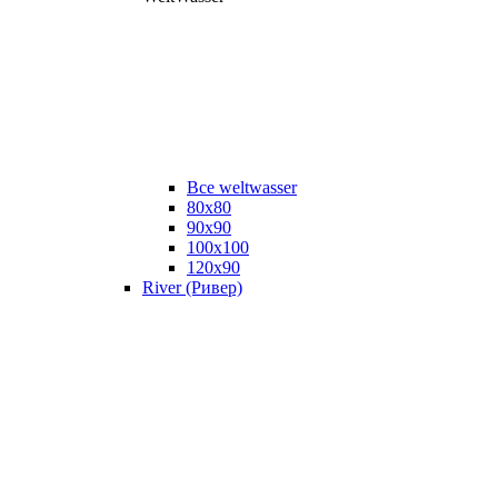
Все weltwasser
80x80
90x90
100x100
120x90
River (Ривер)