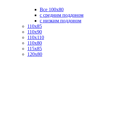
Все 100х80
с средним поддоном
с низким поддоном
110х85
110х90
110х110
110х80
115х85
120х80