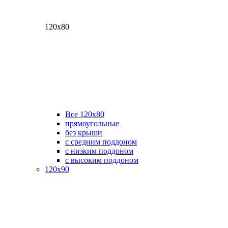
120х80
Все 120х80
прямоугольные
без крыши
с средним поддоном
с низким поддоном
с высоким поддоном
120х90