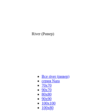
River (Ривер)
Все river (ривер)
серия Nara
70х70
90х70
80x80
90x90
100x100
100х80