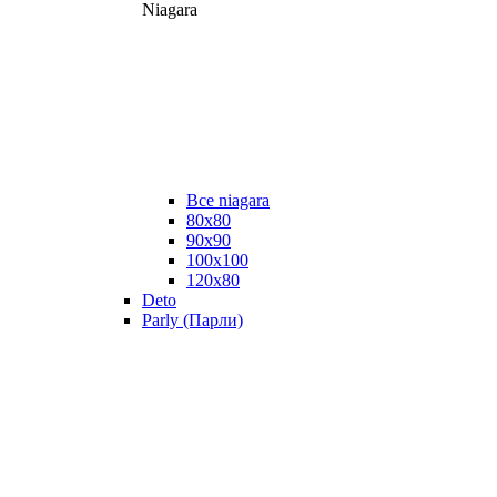
Niagara
Все niagara
80x80
90x90
100x100
120x80
Deto
Parly (Парли)