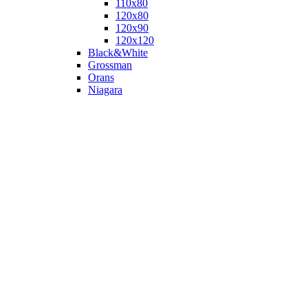
110х80
120x80
120х90
120х120
Black&White
Grossman
Orans
Niagara