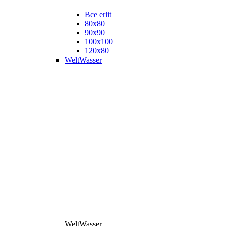
Все erlit
80x80
90x90
100x100
120x80
WeltWasser
WeltWasser