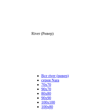
River (Ривер)
Все river (ривер)
серия Nara
70х70
90х70
80x80
90x90
100x100
100х80