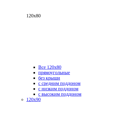
120х80
Все 120х80
прямоугольные
без крыши
с средним поддоном
с низким поддоном
с высоким поддоном
120х90