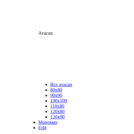
Avacan
Все avacan
80х80
90х90
100х100
110х80
120х80
120х90
Мономах
Erlit