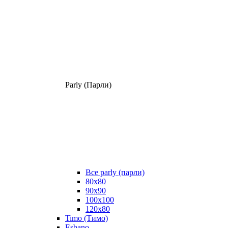
Parly (Парли)
Все parly (парли)
80x80
90x90
100x100
120x80
Timo (Тимо)
Esbano