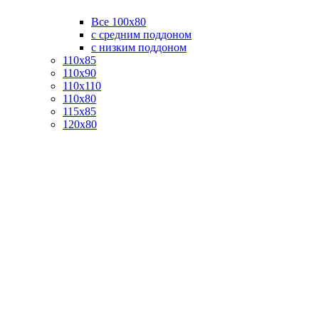
Все 100х80
с средним поддоном
с низким поддоном
110х85
110х90
110х110
110х80
115х85
120х80