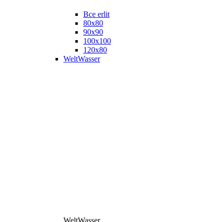
Все erlit
80x80
90x90
100x100
120x80
WeltWasser
WeltWasser