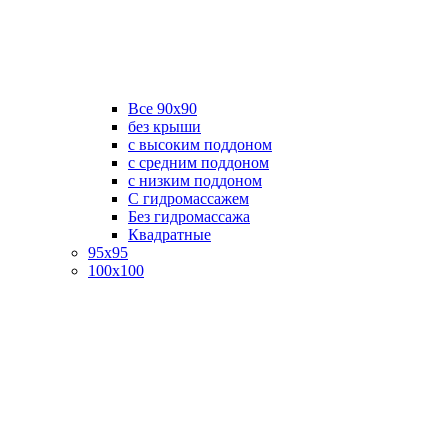
Все 90х90
без крыши
с высоким поддоном
с средним поддоном
с низким поддоном
С гидромассажем
Без гидромассажа
Квадратные
95х95
100х100