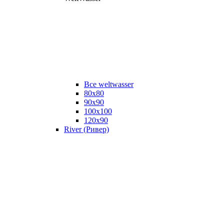
Все weltwasser
80x80
90x90
100x100
120x90
River (Ривер)