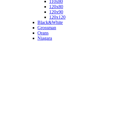
110х80
120x80
120х90
120х120
Black&White
Grossman
Orans
Niagara