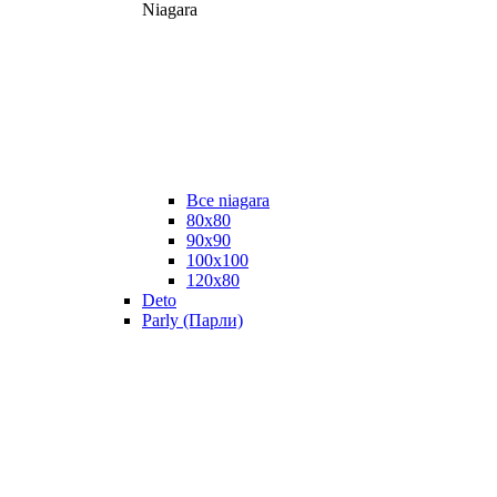
Niagara
Все niagara
80x80
90x90
100x100
120x80
Deto
Parly (Парли)