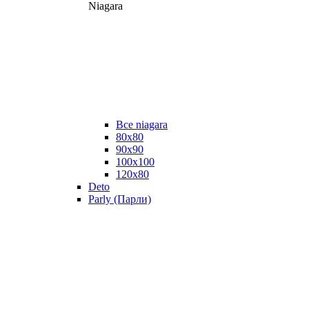
Niagara
Все niagara
80x80
90x90
100x100
120x80
Deto
Parly (Парли)