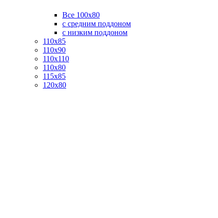
Все 100х80
с средним поддоном
с низким поддоном
110х85
110х90
110х110
110х80
115х85
120х80