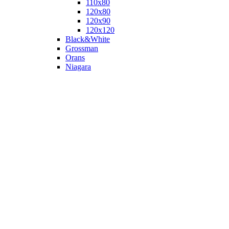
110х80
120x80
120х90
120х120
Black&White
Grossman
Orans
Niagara