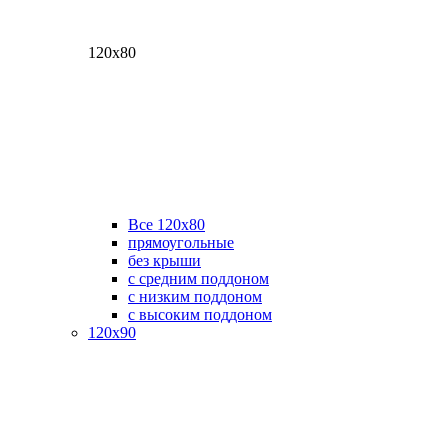
120х80
Все 120х80
прямоугольные
без крыши
с средним поддоном
с низким поддоном
с высоким поддоном
120х90