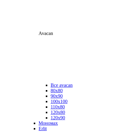
Avacan
Все avacan
80х80
90х90
100х100
110х80
120х80
120х90
Мономах
Erlit