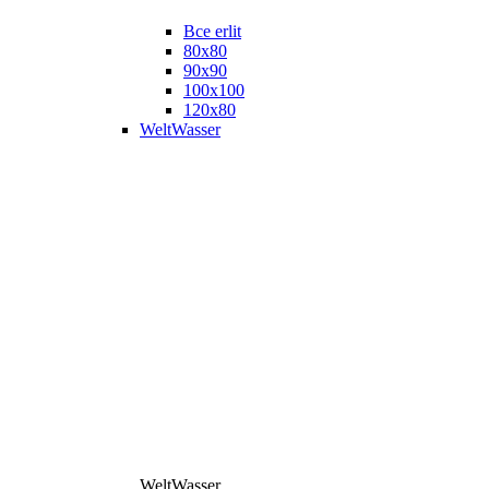
Все erlit
80x80
90x90
100x100
120x80
WeltWasser
WeltWasser