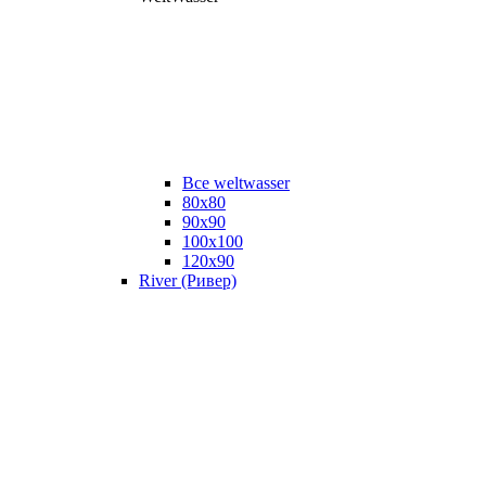
Все weltwasser
80x80
90x90
100x100
120x90
River (Ривер)