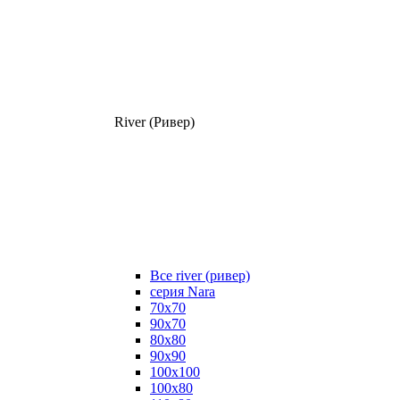
River (Ривер)
Все river (ривер)
серия Nara
70х70
90х70
80x80
90x90
100x100
100х80