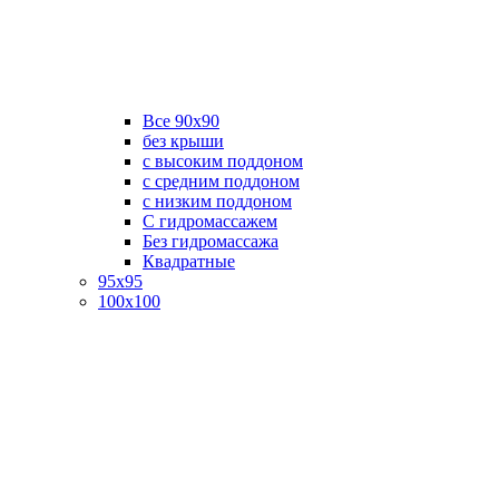
Все 90х90
без крыши
с высоким поддоном
с средним поддоном
с низким поддоном
С гидромассажем
Без гидромассажа
Квадратные
95х95
100х100