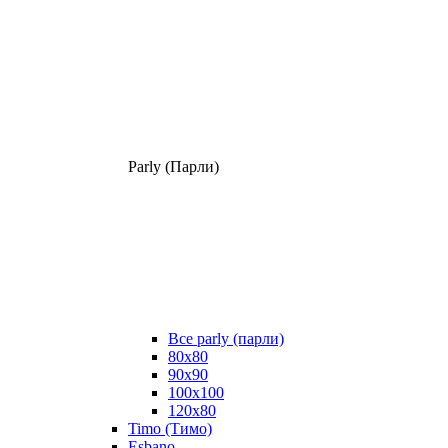
Parly (Парли)
Все parly (парли)
80x80
90x90
100x100
120x80
Timo (Тимо)
Esbano