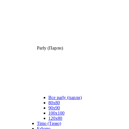
Parly (Парли)
Все parly (парли)
80x80
90x90
100x100
120x80
Timo (Тимо)
Esbano