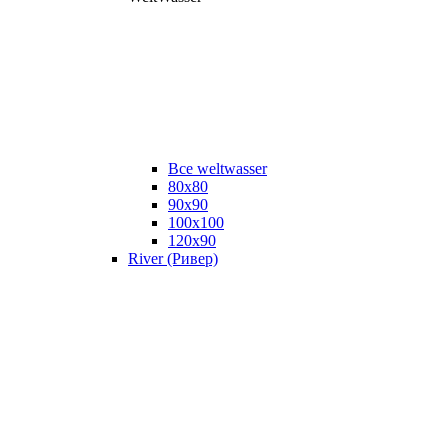
Все weltwasser
80x80
90x90
100x100
120x90
River (Ривер)