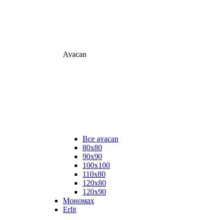
Avacan
Все avacan
80х80
90х90
100х100
110х80
120х80
120х90
Мономах
Erlit