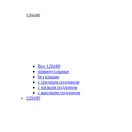
120х80
Все 120х80
прямоугольные
без крыши
с средним поддоном
с низким поддоном
с высоким поддоном
120х90