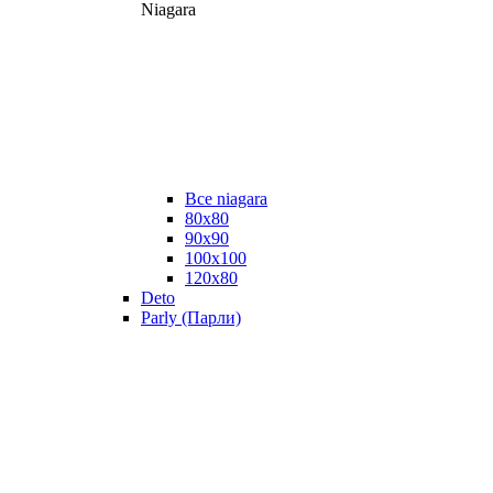
Niagara
Все niagara
80x80
90x90
100x100
120x80
Deto
Parly (Парли)