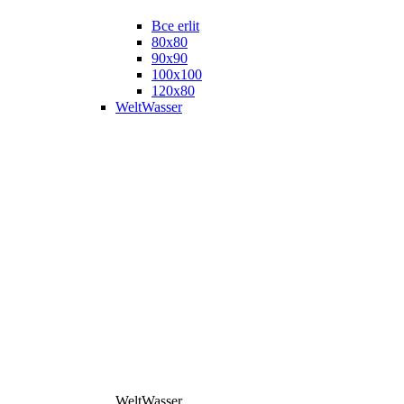
Все erlit
80x80
90x90
100x100
120x80
WeltWasser
WeltWasser