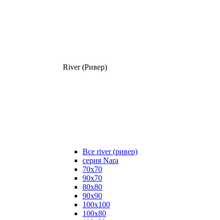
River (Ривер)
Все river (ривер)
серия Nara
70х70
90х70
80x80
90x90
100x100
100х80