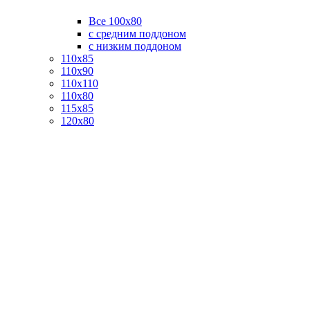
Все 100х80
с средним поддоном
с низким поддоном
110х85
110х90
110х110
110х80
115х85
120х80