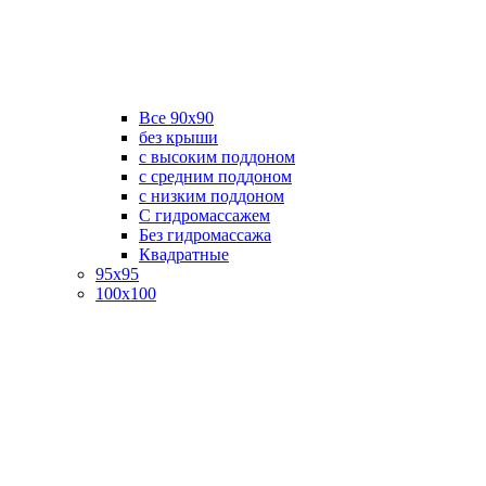
Все 90х90
без крыши
с высоким поддоном
с средним поддоном
с низким поддоном
С гидромассажем
Без гидромассажа
Квадратные
95х95
100х100