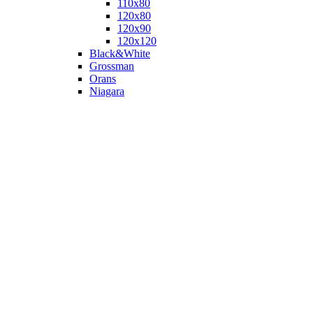
110х80
120x80
120х90
120х120
Black&White
Grossman
Orans
Niagara