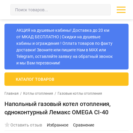
АКЦИЯ на душевые кабины! Доставка до 20 км
от МКАД БЕСПЛАТНО | Скидки на душевые
кабины и ограждения ! Оплата товаров по факту
доставки! Звоните или пишите Нам в MAX или
Telegram, оставляйте заявку на обратный звонок
и мы Вам перезвоним!
КАТАЛОГ ТОВАРОВ
Главная
/
Котлы отопления
/
Газовые котлы отопления
Напольный газовый котел отопления,
одноконтурный Лемакс OMEGA CI-40
Оставить отзыв
Избранное
Сравнение