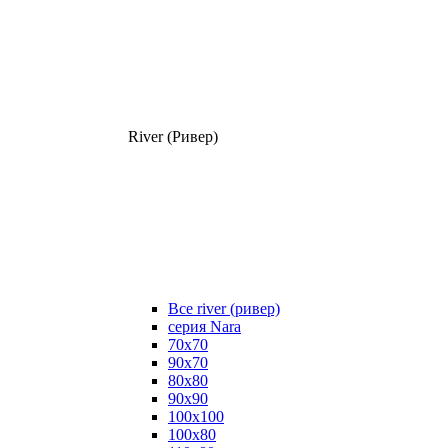
River (Ривер)
Все river (ривер)
серия Nara
70х70
90х70
80x80
90x90
100x100
100х80