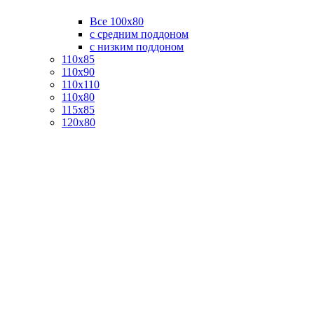
Все 100х80
с средним поддоном
с низким поддоном
110х85
110х90
110х110
110х80
115х85
120х80