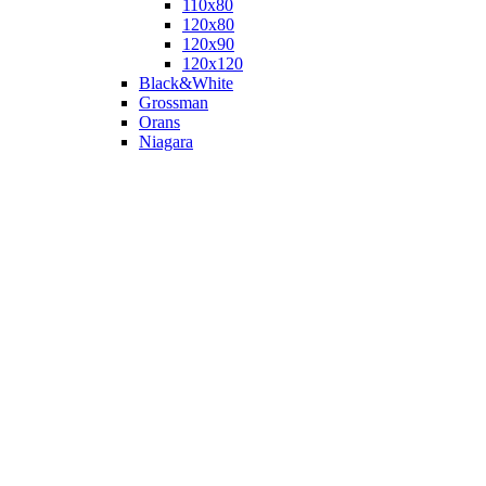
110х80
120x80
120х90
120х120
Black&White
Grossman
Orans
Niagara