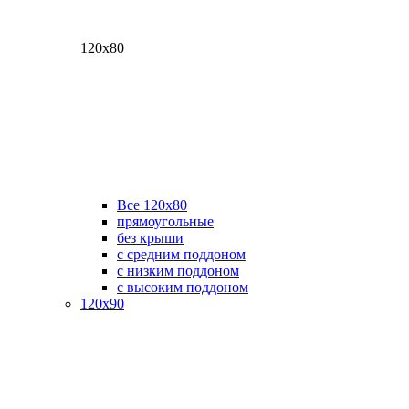
120х80
Все 120х80
прямоугольные
без крыши
с средним поддоном
с низким поддоном
с высоким поддоном
120х90