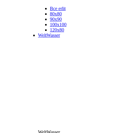
Все erlit
80x80
90x90
100x100
120x80
WeltWasser
WeltWasser