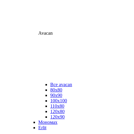
Avacan
Все avacan
80х80
90х90
100х100
110х80
120х80
120х90
Мономах
Erlit