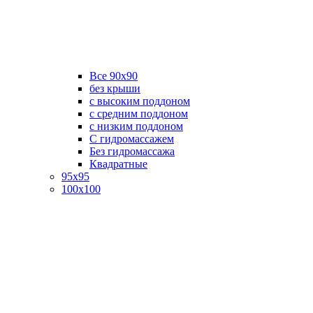
Все 90х90
без крыши
с высоким поддоном
с средним поддоном
с низким поддоном
С гидромассажем
Без гидромассажа
Квадратные
95х95
100х100