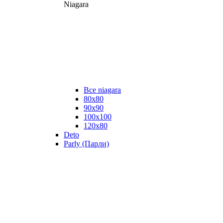
Niagara
Все niagara
80x80
90x90
100x100
120x80
Deto
Parly (Парли)