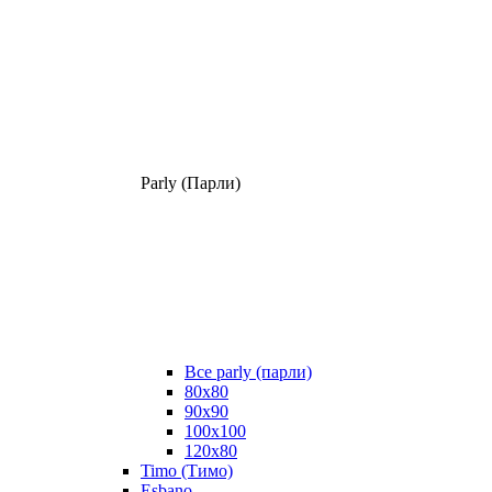
Parly (Парли)
Все parly (парли)
80x80
90x90
100x100
120x80
Timo (Тимо)
Esbano