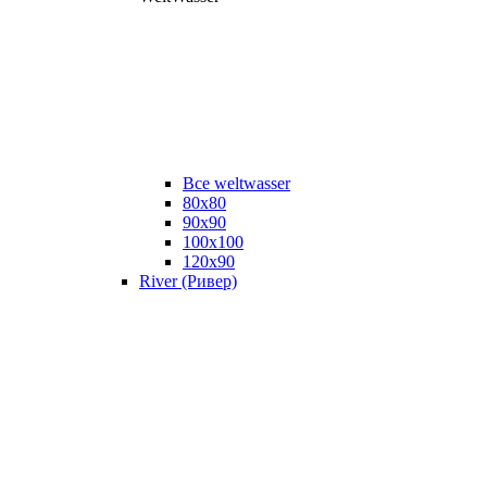
Все weltwasser
80x80
90x90
100x100
120x90
River (Ривер)