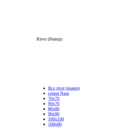
River (Ривер)
Все river (ривер)
серия Nara
70х70
90х70
80x80
90x90
100x100
100х80