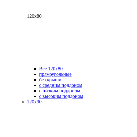
120х80
Все 120х80
прямоугольные
без крыши
с средним поддоном
с низким поддоном
с высоким поддоном
120х90