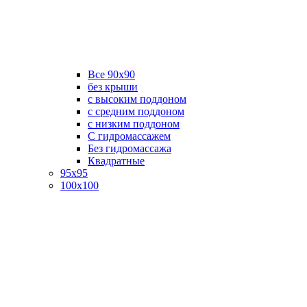
Все 90х90
без крыши
с высоким поддоном
с средним поддоном
с низким поддоном
С гидромассажем
Без гидромассажа
Квадратные
95х95
100х100