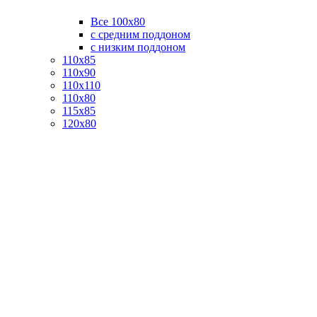
Все 100х80
с средним поддоном
с низким поддоном
110х85
110х90
110х110
110х80
115х85
120х80