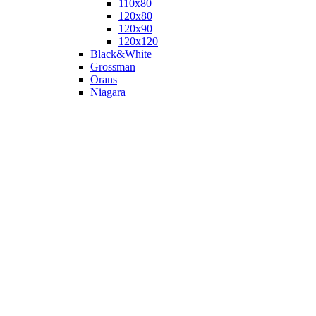
110х80
120x80
120х90
120х120
Black&White
Grossman
Orans
Niagara