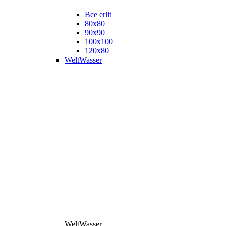
Все erlit
80x80
90x90
100x100
120x80
WeltWasser
WeltWasser