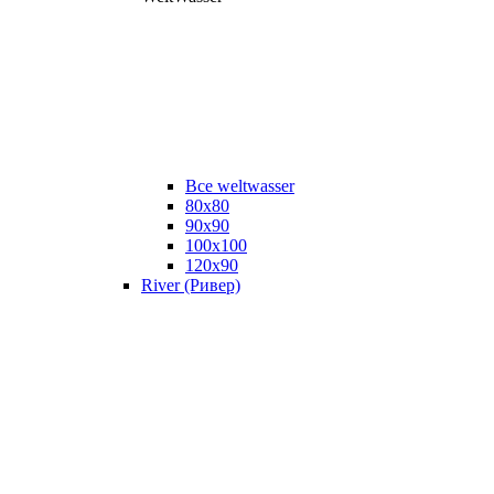
Все weltwasser
80x80
90x90
100x100
120x90
River (Ривер)