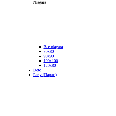
Niagara
Все niagara
80x80
90x90
100x100
120x80
Deto
Parly (Парли)