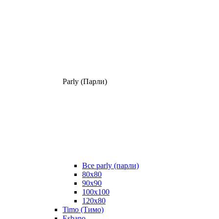
Parly (Парли)
Все parly (парли)
80x80
90x90
100x100
120x80
Timo (Тимо)
Esbano