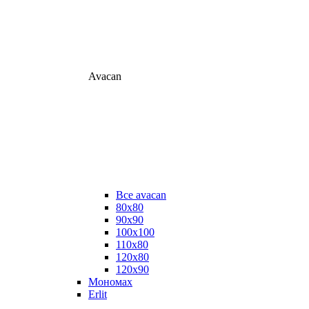
Avacan
Все avacan
80х80
90х90
100х100
110х80
120х80
120х90
Мономах
Erlit