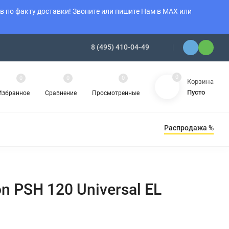
 по факту доставки! Звоните или пишите Нам в MAX или
8 (495) 410-04-49
0
0
0
0
Корзина
Пусто
Избранное
Сравнение
Просмотренные
Распродажа %
Ы ОТОПЛЕНИЯ
АМИНЫ
ОБОГРЕВАТЕЛИ
n PSH 120 Universal EL