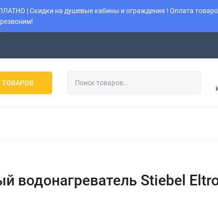
АТНО | Скидки на душевые кабины и ограждения ! Оплата товаров
ерезвоним!
Возврат
Политика
Наши работы
Оставить заявку
 ТОВАРОВ
 ОГРАЖДЕНИЯ
УНИТАЗЫ
ИНСТАЛЛЯЦИИ
КОТЛ
КОНДИЦИОНЕРЫ
МУЛЬТИ-СПЛИТ-СИСТЕМЫ
К
 водонагреватель Stiebel Eltro