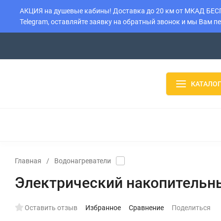
АКЦИЯ на душевые кабины! Доставка до 20 км от МКАД БЕСПЛ
Telegram, оставляйте заявку на обратный звонок и мы Вам п
О компании
Контакты
Доставка
Установка
Оплата
КАТАЛОГ
ДУШЕВЫЕ КАБИНЫ
ДУШЕВЫЕ БОКСЫ
ДУШЕВЫЕ
ВОДОНАГРЕВАТЕЛИ
БОЙЛЕРЫ
РАДИАТОРЫ
Главная
/
Водонагреватели
Электрический накопительный
Оставить отзыв
Избранное
Сравнение
Поделиться