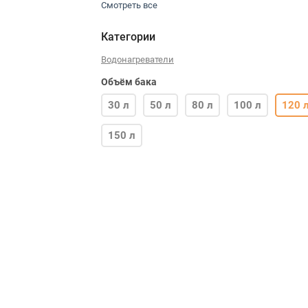
Смотреть все
Категории
Водонагреватели
Объём бака
30 л
50 л
80 л
100 л
120 
150 л